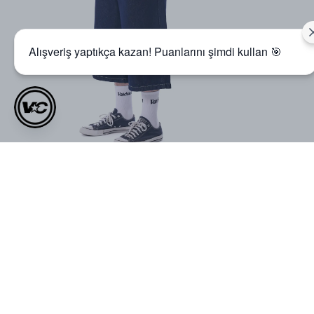
Alışveriş yaptıkça kazan! Puanlarını şimdi kullan 🎯
VOID Studios Nakış Detaylı
VOID SUMMER LOGO
Premium Denim Jort
PREMIUM OVERSIZE T-SHIRT
₺ 999.00
₺ 699.00
₺ 1,299.00
₺ 899.00