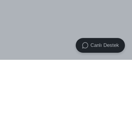
Canlı Destek
VOID Premium Essential Socks
VOID Band Boxer 2x Pack
₺ 499.00
3-Pack
₺ 699.00
₺ 439.00
₺ 759.00