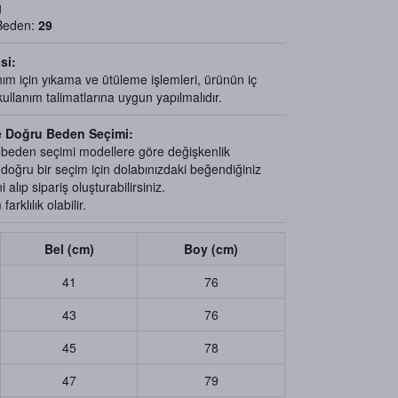
g
 Beden:
29
si:
ım için yıkama ve ütüleme işlemleri, ürünün iç
llanım talimatlarına uygun yapılmalıdır.
e Doğru Beden Seçimi:
e beden seçimi modellere göre değişkenlik
e doğru bir seçim için dolabınızdaki beğendiğiniz
 alıp sipariş oluşturabilirsiniz.
arklılık olabilir.
Bel (cm)
Boy (cm)
41
76
43
76
45
78
47
79