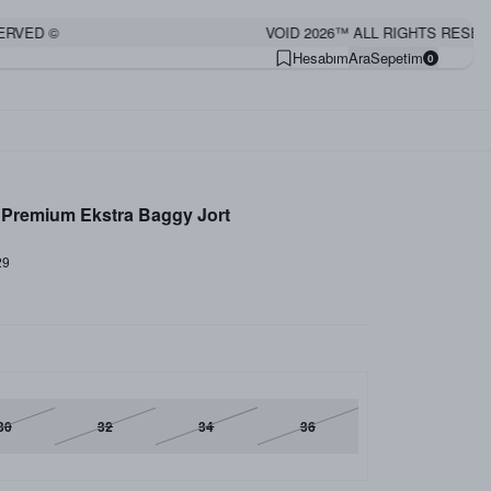
ED ©
VOID 2026™ ALL RIGHTS RESERVED
Hesabım
Ara
Sepetim
0
ı Premium Ekstra Baggy Jort
29
30
32
34
36