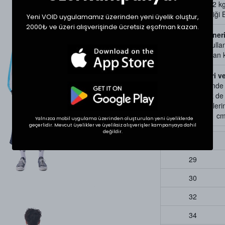
Manken Kilo: 52 k
Mankenin Giydiği
Yeni VOID uygulamamız üzerinden yeni üyelik oluştur,
2000₺ ve üzeri alışverişinde ücretsiz eşofman kazan.
Ürün Bakım Öneri
Uzun ömürlü kullan
kısmında bulunan ku
Beden Ölçüleri v
Tekstil ürünlerind
gösterebilir. Siz d
bir ürünün ölçülerini
Ölçülerde +1/-1 cm f
Yalnızca mobil uygulama üzerinden oluşturulan yeni üyeliklerde
geçerlidir. Mevcut üyelikler ve üyeliksiz alışverişler kampanyaya dahil
değildir.
Beden
29
30
32
34