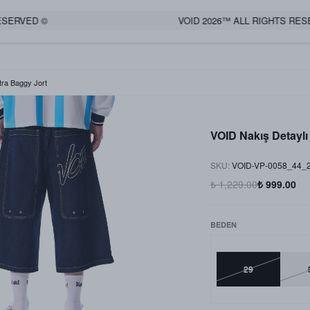
RVED ©
VOID 2026™ ALL RIGHTS RESERV
ra Baggy Jort
VOID Nakış Detayl
SKU
:
VOID-VP-0058_44_
₺ 1,229.00
₺ 999.00
BEDEN
29