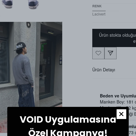
RENK
Lacivert
Ürün stokta olduğu
e
Ürün Detayı
Beden ve Uyumlu
Manken Boy: 181
Manken Kilo: 72 k
Mankenin Giydiği
VOID Uygulamasına
Beden ve Uyumlu
Özel Kampanya!
Manken Boy: 173