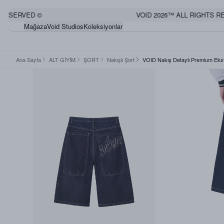
SERVED ©
VOID 2026™ ALL RIGHTS RESE
Mağaza
Void Studios
Koleksiyonlar
Ana Sayfa
ALT GİYİM
ŞORT
Nakışlı Şort
VOID Nakış Detaylı Premium Ekst