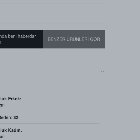
nda beni haberdar
BENZER ÜRÜNLERİ GÖR
t
luk Erkek:
 cm
g
 Beden:
32
luk Kadın:
 cm