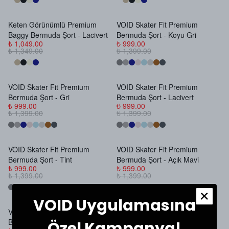
Keten Görünümlü Premium
VOID Skater Fit Premium
Baggy Bermuda Şort - Lacivert
Bermuda Şort - Koyu Gri
₺ 1,049.00
₺ 999.00
₺ 1,349.00
₺ 1,399.00
VOID Skater Fit Premium
VOID Skater Fit Premium
Bermuda Şort - Gri
Bermuda Şort - Lacivert
₺ 999.00
₺ 999.00
₺ 1,399.00
₺ 1,399.00
VOID Skater Fit Premium
VOID Skater Fit Premium
Bermuda Şort - Tint
Bermuda Şort - Açık Mavi
₺ 999.00
₺ 999.00
₺ 1,399.00
₺ 1,399.00
VOID Uygulamasına
VOID Skater Fit Premium
VOID Skater Fit Premium
Bermuda Şort - Koyu Antrasit
Bermuda Şort - Kahverengi
Özel Kampanya!