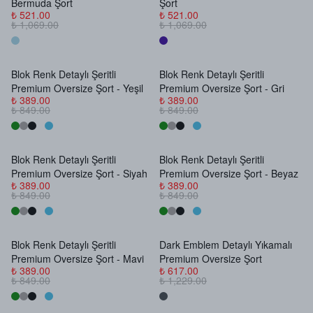
Bermuda Şort
Şort
₺ 521.00
₺ 521.00
₺ 1,069.00
₺ 1,069.00
Blok Renk Detaylı Şeritli
Blok Renk Detaylı Şeritli
Stokta Yok
Stokta Yok
Premium Oversize Şort - Yeşil
Premium Oversize Şort - Gri
₺ 389.00
₺ 389.00
₺ 849.00
₺ 849.00
Blok Renk Detaylı Şeritli
Blok Renk Detaylı Şeritli
Stokta Yok
Stokta Yok
Premium Oversize Şort - Siyah
Premium Oversize Şort - Beyaz
₺ 389.00
₺ 389.00
₺ 849.00
₺ 849.00
Blok Renk Detaylı Şeritli
Dark Emblem Detaylı Yıkamalı
Stokta Yok
Stokta Yok
Premium Oversize Şort - Mavi
Premium Oversize Şort
₺ 389.00
₺ 617.00
₺ 849.00
₺ 1,229.00