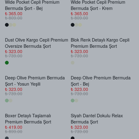
Wide Pocket Cepli Premium
Wide Pocket Cepli Premium
Stokta Yok
Stokta Yok
Bermuda Şort - Bej
Bermuda Şort - Krem
₺ 365.00
₺ 365.00
₺ 809.00
₺ 809.00
Dust Olive Kargo Cepli Premium
Blok Renk Detaylı Kargo Cepli
Stokta Yok
Stokta Yok
Oversize Bermuda Şort
Premium Bermuda Şort
₺ 323.00
₺ 323.00
₺ 739.00
₺ 739.00
Deep Olive Premium Bermuda
Deep Olive Premium Bermuda
Stokta Yok
Stokta Yok
Şort - Yosun Yeşili
Şort - Bej
₺ 323.00
₺ 323.00
₺ 739.00
₺ 739.00
Boxer Detaylı Taşlamalı
Siyah Dantel Dokulu Relax
Stokta Yok
Stokta Yok
Premium Bermuda Şort
Bermuda Şort
₺ 419.00
₺ 323.00
₺ 899.00
₺ 739.00