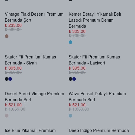
Vintage Plaid Desenli Premium
Kemer Detaylı Yıkamalı Beli
Stokta Yok
Stokta Yok
Bermuda Şort
Lastikli Premium Denim
₺ 233.00
Bermuda
₺ 589.00
₺ 323.00
₺ 739.00
Skater Fit Premium Kumaş
Skater Fit Premium Kumaş
Stokta Yok
Stokta Yok
Bermuda - Siyah
Bermuda - Lacivert
₺ 395.00
₺ 395.00
₺ 859.00
₺ 859.00
Desert Shred Vintage Premium
Wave Pocket Detaylı Premium
Stokta Yok
Stokta Yok
Bermuda Şort
Bermuda Şort
₺ 521.00
₺ 521.00
₺ 1,069.00
₺ 1,069.00
Ice Blue Yıkamalı Premium
Deep Indigo Premium Bermuda
Stokta Yok
Stokta Yok