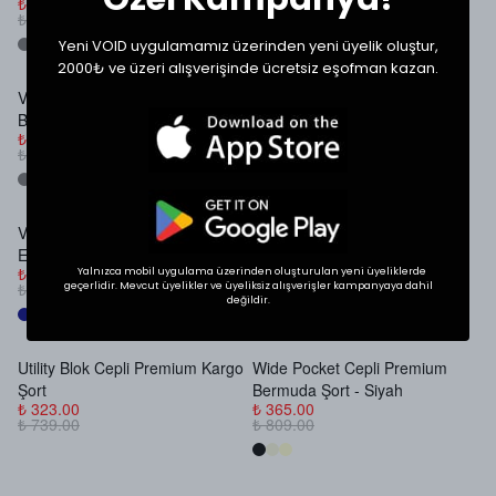
₺ 999.00
₺ 999.00
₺ 1,399.00
₺ 1,399.00
Yeni VOID uygulamamız üzerinden yeni üyelik oluştur,
2000₺ ve üzeri alışverişinde ücretsiz eşofman kazan.
VOID Skater Fit Premium
VOID Nakış Detaylı Premium
Stokta Yok
Bermuda Şort - Antrasit
Ekstra Baggy Jort - Lacivert
₺ 999.00
₺ 999.00
₺ 1,399.00
₺ 1,229.00
VOID Nakış Detaylı Premium
Loose Fit Panel Cep Detaylı
Stokta Yok
Stokta Yok
Ekstra Baggy Jort - Kahverengi
Premium Şort
₺ 999.00
₺ 323.00
Yalnızca mobil uygulama üzerinden oluşturulan yeni üyeliklerde
₺ 1,229.00
₺ 739.00
geçerlidir. Mevcut üyelikler ve üyeliksiz alışverişler kampanyaya dahil
değildir.
Utility Blok Cepli Premium Kargo
Wide Pocket Cepli Premium
Stokta Yok
Stokta Yok
Şort
Bermuda Şort - Siyah
₺ 323.00
₺ 365.00
₺ 739.00
₺ 809.00