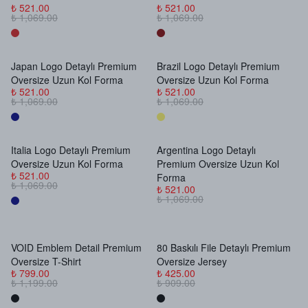
₺ 521.00
₺ 521.00
₺ 1,069.00
₺ 1,069.00
Japan Logo Detaylı Premium
Brazil Logo Detaylı Premium
Stokta Yok
Stokta Yok
Oversize Uzun Kol Forma
Oversize Uzun Kol Forma
₺ 521.00
₺ 521.00
₺ 1,069.00
₺ 1,069.00
Italia Logo Detaylı Premium
Argentina Logo Detaylı
Stokta Yok
Stokta Yok
Oversize Uzun Kol Forma
Premium Oversize Uzun Kol
₺ 521.00
Forma
₺ 1,069.00
₺ 521.00
₺ 1,069.00
VOID Emblem Detail Premium
80 Baskılı File Detaylı Premium
Stokta Yok
Stokta Yok
Oversize T-Shirt
Oversize Jersey
₺ 799.00
₺ 425.00
₺ 1,199.00
₺ 909.00