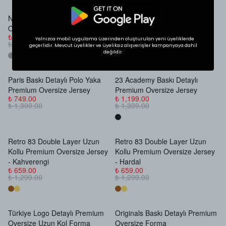
Neohype 01 Baskılı Premium
Saint Tears University Baskılı
Stokta Yok
Stokta Yok
Oversize Jersey
Premium Oversize Jersey
₺ 1,199.00
₺ 1,199.00
Yalnızca mobil uygulama üzerinden oluşturulan yeni üyeliklerde
₺ 1,399.00
₺ 1,399.00
geçerlidir. Mevcut üyelikler ve üyeliksiz alışverişler kampanyaya dahil
değildir.
Paris Baskı Detaylı Polo Yaka
23 Academy Baskı Detaylı
Stokta Yok
Stokta Yok
Premium Oversize Jersey
Premium Oversize Jersey
₺ 749.00
₺ 1,199.00
₺ 1,399.00
₺ 1,399.00
Retro 83 Double Layer Uzun
Retro 83 Double Layer Uzun
Stokta Yok
Stokta Yok
Kollu Premium Oversize Jersey
Kollu Premium Oversize Jersey
- Kahverengi
- Hardal
₺ 659.00
₺ 659.00
₺ 1,299.00
₺ 1,299.00
Türkiye Logo Detaylı Premium
Originals Baskı Detaylı Premium
Stokta Yok
Stokta Yok
Oversize Uzun Kol Forma
Oversize Forma