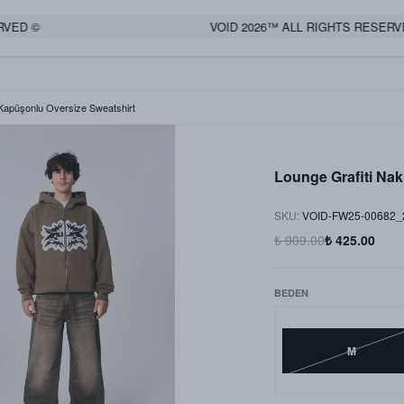
D ©
VOID 2026™ ALL RIGHTS RESERVED
 Kapüşonlu Oversize Sweatshirt
Lounge Grafiti Nak
SKU
:
VOID-FW25-00682
₺ 909.00
₺ 425.00
BEDEN
M