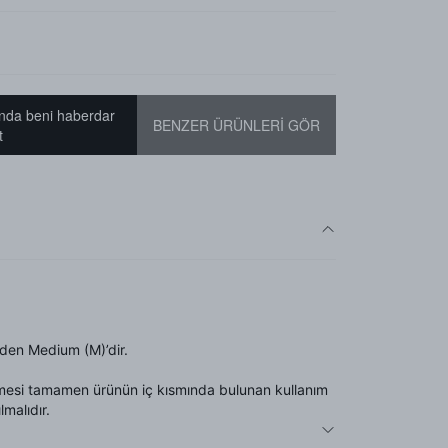
nda beni haberdar
BENZER ÜRÜNLERİ GÖR
t
den Medium (M)’dir.
mesi tamamen ürünün iç kısmında bulunan kullanım
lmalıdır.