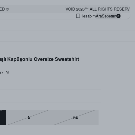
 ©
VOID 2026™ ALL RIGHTS RESERVED ©
Hesabım
Ara
Sepetim
0
ışlı Kapüşonlu Oversize Sweatshirt
_27_M
L
XL