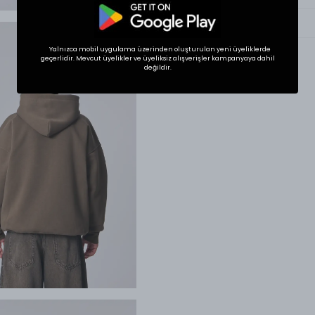
Ürün Tanıtımı
Yalnızca mobil uygulama üzerinden oluşturulan yeni üyeliklerde
geçerlidir. Mevcut üyelikler ve üyeliksiz alışverişler kampanyaya dahil
değildir.