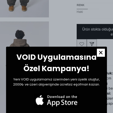
RENK
Haki
Ürün stokta olduğu
e
VOID Uygulamasına
Ürün Detayı
Özel Kampanya!
Beden ve Uyumluluk:
Manken Boy: 182 cm
Yeni VOID uygulamamız üzerinden yeni üyelik oluştur,
Manken Kilo: 71 kg
2000₺ ve üzeri alışverişinde ücretsiz eşofman kazan.
Mankenin giyindiği be
Ürün Bakım Önerisi:
Ürün yıkama ve ütüle
talimatlarına göre yapı
Beden Tablosu