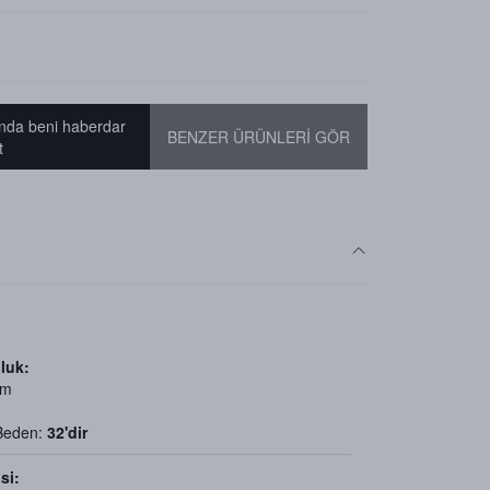
nda beni haberdar
BENZER ÜRÜNLERİ GÖR
t
luk:
cm
 Beden:
32'dir
si: