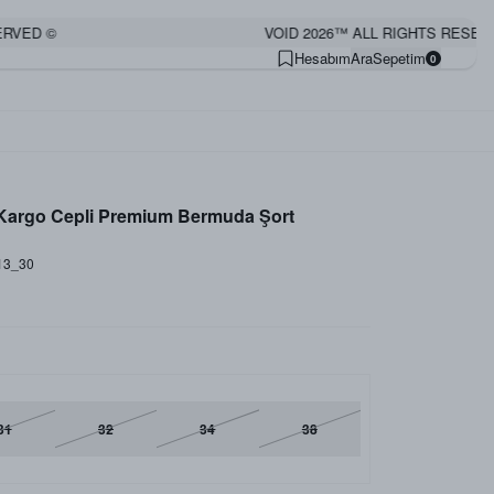
VED ©
VOID 2026™ ALL RIGHTS RESERVE
Hesabım
Ara
Sepetim
0
 Kargo Cepli Premium Bermuda Şort
13_30
31
32
34
38