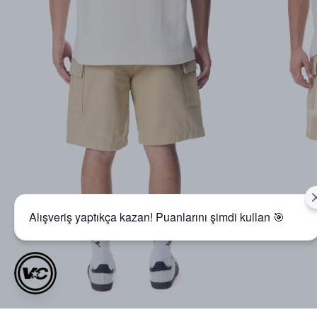
Alışveriş yaptıkça kazan! Puanlarını şimdi kullan 🎯