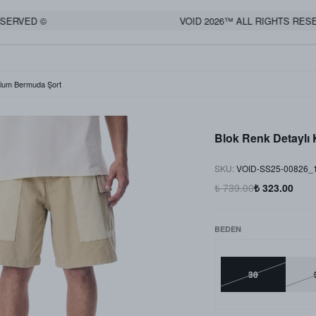
ERVED ©
VOID 2026™ ALL RIGHTS RESER
mium Bermuda Şort
Blok Renk Detaylı
SKU
:
VOID-SS25-00826_
₺ 739.00
₺ 323.00
BEDEN
30