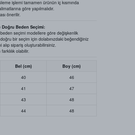
üleme işlemi tamamen ürünün iç kısmında
limatlarına göre yapılmalıdır.
ı önerilir.
e Doğru Beden Seçimi:
e beden seçimi modellere göre değişkenlik
e doğru bir seçim için dolabınızdaki beğendiğiniz
 alıp sipariş oluşturabilirsiniz.
arklılık olabilir.
Bel (cm)
Boy (cm)
40
46
41
47
43
48
44
48