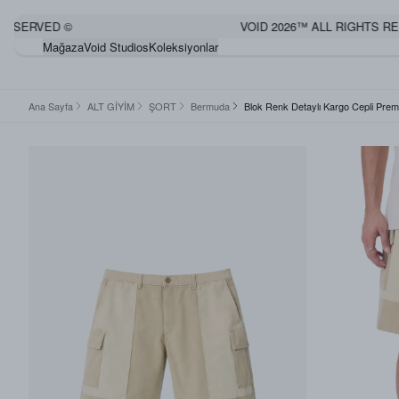
ESERVED ©
VOID 2026™ ALL RIGHTS RES
Mağaza
Void Studios
Koleksiyonlar
Ana Sayfa
ALT GİYİM
ŞORT
Bermuda
Blok Renk Detaylı Kargo Cepli Pre