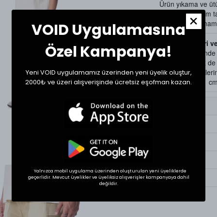
Ürün yıkama ve üt
bulunan kullanım ta
Kurutma yapılmamas
VOID Uygulamasına
Beden Ölçüleri v
Özel Kampanya!
Tekstil ürünlerind
gösterebilir. Siz d
bir ürünün ölçülerini
Yeni VOID uygulamamız üzerinden yeni üyelik oluştur,
Ölçülerde +1/-1 cm f
2000₺ ve üzeri alışverişinde ücretsiz eşofman kazan.
Beden
30
31
32
Yalnızca mobil uygulama üzerinden oluşturulan yeni üyeliklerde
34
geçerlidir. Mevcut üyelikler ve üyeliksiz alışverişler kampanyaya dahil
değildir.