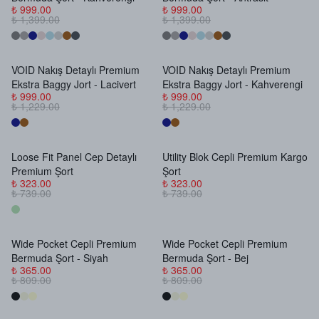
₺ 999.00
₺ 999.00
₺ 1,399.00
₺ 1,399.00
VOID Nakış Detaylı Premium
VOID Nakış Detaylı Premium
Stokta Yok
Stokta Yok
Ekstra Baggy Jort - Lacivert
Ekstra Baggy Jort - Kahverengi
₺ 999.00
₺ 999.00
₺ 1,229.00
₺ 1,229.00
Loose Fit Panel Cep Detaylı
Utility Blok Cepli Premium Kargo
Stokta Yok
Stokta Yok
Premium Şort
Şort
₺ 323.00
₺ 323.00
₺ 739.00
₺ 739.00
Wide Pocket Cepli Premium
Wide Pocket Cepli Premium
Stokta Yok
Stokta Yok
Bermuda Şort - Siyah
Bermuda Şort - Bej
₺ 365.00
₺ 365.00
₺ 809.00
₺ 809.00