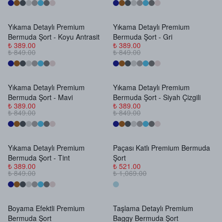
Yıkama Detaylı Premium
Yıkama Detaylı Premium
Stokta Yok
Stokta Yok
Bermuda Şort - Koyu Antrasit
Bermuda Şort - Gri
₺ 389.00
₺ 389.00
₺ 849.00
₺ 849.00
Yıkama Detaylı Premium
Yıkama Detaylı Premium
Stokta Yok
Stokta Yok
Bermuda Şort - Mavi
Bermuda Şort - Siyah Çizgili
₺ 389.00
₺ 389.00
₺ 849.00
₺ 849.00
Yıkama Detaylı Premium
Paçası Katlı Premium Bermuda
Stokta Yok
Stokta Yok
Bermuda Şort - Tint
Şort
₺ 389.00
₺ 521.00
₺ 849.00
₺ 1,069.00
Boyama Efektli Premium
Taşlama Detaylı Premium
Stokta Yok
Stokta Yok
Bermuda Şort
Baggy Bermuda Şort