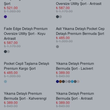
Şort
Oversize Utility Şort - Antrasit
₺ 521.00
₺ 587.00
₺ 1,069.00
₺ 1,179.00
Fade Edge Detaylı Premium
Asit Yıkama Detaylı Pocket Cep
Stokta Yok
Stokta Yok
Oversize Utility Şort - Koyu
Detaylı Premium Bermuda Şort
₺ 485.00
Antrasit
₺ 1,009.00
₺ 587.00
₺ 1,179.00
Pocket Cepli Taşlama Detaylı
Yıkama Detaylı Premium
Stokta Yok
Stokta Yok
Premium Kargo Şort
Bermuda Şort - Lacivert
₺ 485.00
₺ 389.00
₺ 1,009.00
₺ 849.00
Yıkama Detaylı Premium
Yıkama Detaylı Premium
Stokta Yok
Stokta Yok
Bermuda Şort - Kahverengi
Bermuda Şort - Antrasit
₺ 389.00
₺ 389.00
₺ 849.00
₺ 849.00