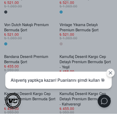
₺ 521.00
₺ 521.00
₺ 1,069.00
₺ 1,069.00
Von Dutch Nakışlı Premium
Vintage Yıkama Detaylı
Stokta Yok
Stokta Yok
Bermuda Şort
Premium Bermuda Şort
₺ 521.00
₺ 521.00
₺ 1,069.00
₺ 1,069.00
Bandana Desenli Premium
Kamuflaj Desenli Kargo Cep
Stokta Yok
Stokta Yok
Bermuda Şort
Detaylı Premium Bermuda Şort
₺ 455.00
- Yeşil
₺ 959.00
₺ 455.00
₺ 959.00
Alışveriş yaptıkça kazan! Puanlarını şimdi kullan 🎯
Kamuflaj Desenli Kargo Cep
Kamuflaj Desenli Kargo Cep
Stokta Yok
Stokta Yok
Detaylı Premium Bermuda Şort
Detaylı Premium Bermuda Şort
- Bej
- Kahverengi
₺ 455.00
₺ 455.00
₺ 959.00
₺ 959.00