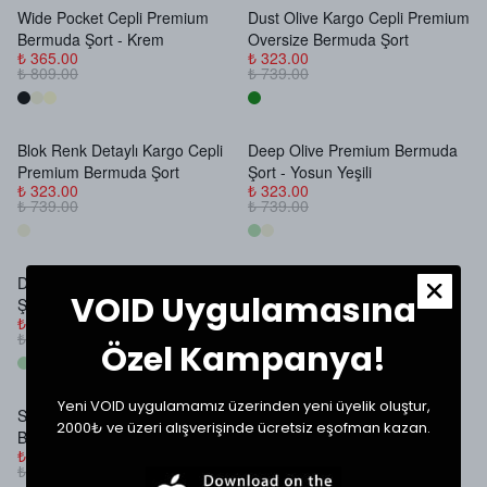
Wide Pocket Cepli Premium
Dust Olive Kargo Cepli Premium
Stokta Yok
Stokta Yok
Bermuda Şort - Krem
Oversize Bermuda Şort
₺ 365.00
₺ 323.00
₺ 809.00
₺ 739.00
Blok Renk Detaylı Kargo Cepli
Deep Olive Premium Bermuda
Stokta Yok
Stokta Yok
Premium Bermuda Şort
Şort - Yosun Yeşili
₺ 323.00
₺ 323.00
₺ 739.00
₺ 739.00
Deep Olive Premium Bermuda
Boxer Detaylı Taşlamalı
Stokta Yok
Stokta Yok
VOID Uygulamasına
Şort - Bej
Premium Bermuda Şort
₺ 323.00
₺ 419.00
₺ 739.00
₺ 899.00
Özel Kampanya!
Yeni VOID uygulamamız üzerinden yeni üyelik oluştur,
Siyah Dantel Dokulu Relax
Vintage Plaid Desenli Premium
Stokta Yok
Stokta Yok
2000₺ ve üzeri alışverişinde ücretsiz eşofman kazan.
Bermuda Şort
Bermuda Şort
₺ 323.00
₺ 233.00
₺ 739.00
₺ 589.00