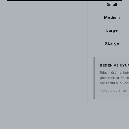
Small
Medium
Large
XLarge
BEDEN VE UYU
Tekstil ürünlerin
gösterebilir. En 
ölçülerini alıp karş
* Ölçülerde ±1 cm far