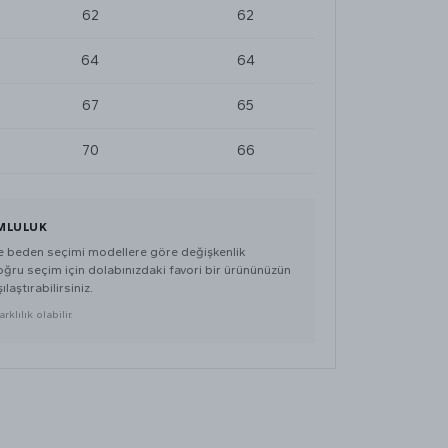
62
62
64
64
67
65
70
66
MLULUK
de beden seçimi modellere göre değişkenlik
doğru seçim için dolabınızdaki favori bir ürününüzün
ılaştırabilirsiniz.
klılık olabilir.