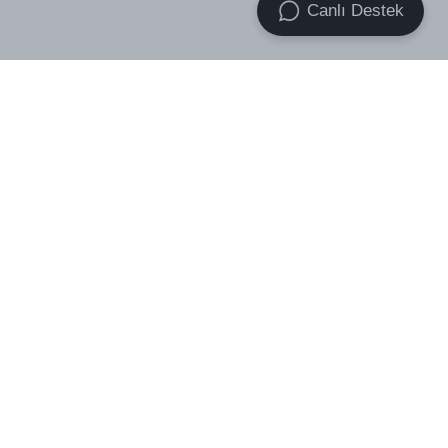
Canlı Destek
VOID Premium Essential Socks
VOID Premium Heavyweight
3-Pack
Basic Oversize Tişört
₺ 439.00
₺ 499.00
₺ 759.00