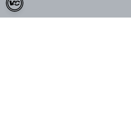
Kadın Yazlık VOID Edition Nakışlı
VOID Redefined Daily Ceramic
Premium Oversize Cropped
Mug
₺ 269.00
Zipper
₺ 569.00
₺ 999.00
₺ 1,199.00