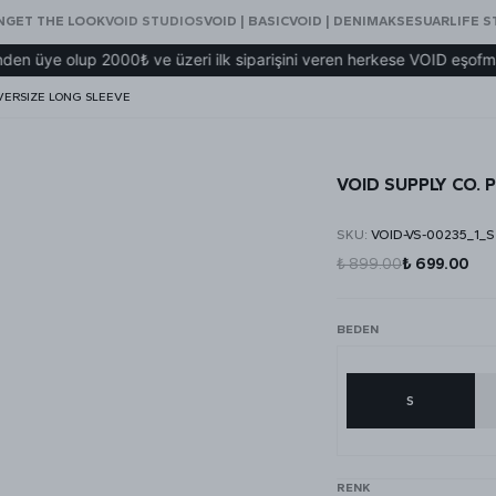
N
GET THE LOOK
VOID STUDIOS
VOID | BASIC
VOID | DENIM
AKSESUAR
LIFE S
olup 2000₺ ve üzeri ilk siparişini veren herkese VOID eşofman hediy
OVERSIZE LONG SLEEVE
VOID SUPPLY CO.
SKU
:
VOID-VS-00235_1_S
₺ 899.00
₺ 699.00
BEDEN
S
RENK