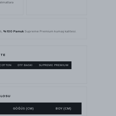
alimatlara
lı,
%100 Pamuk
Supreme Premium kumaş kalitesi.
ITE
 COTTON
DTF BASKI
SUPREME PREMIUM
BLOSU
GÖĞÜS (CM)
BOY (CM)