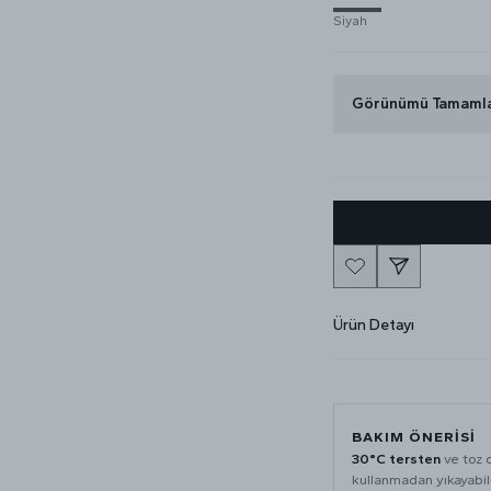
Siyah
Görünümü Tamaml
Ürün Detayı
BAKIM ÖNERISI
30°C tersten
ve toz 
kullanmadan yıkayabili