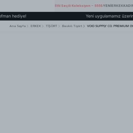
5.Yıl Seçili Koleksiyon – 555₺
YENİ
ERKEK
KADI
diye!
Yeni uygulamamız üzerinden üye 
Ana Sayfa
ERKEK
TİŞÖRT
Baskılı Tişört
VOID SUPPLY CO. PREMIUM 