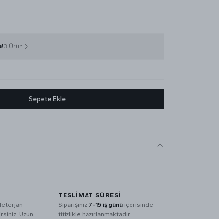
a!
3 Ürün
Sepete Ekle
TESLIMAT SÜRESI
deterjan
Siparişiniz
7-15 iş günü
içerisinde
rsiniz. Uzun
titizlikle hazırlanmaktadır.