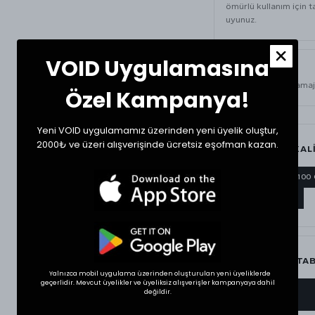
ömürlü kullanım için t
uyunuz.
VOID Uygulamasına
ÜRÜN BILGISI
420 GSM
ağır gramaj
Özel Kampanya!
Yeni VOID uygulamamız üzerinden yeni üyelik oluştur,
2000₺ ve üzeri alışverişinde ücretsiz eşofman kazan.
MATERYAL & KAL
420 GSM
%100
AĞIR GRAMAJ
BEDEN ÖLÇÜ TA
Yalnızca mobil uygulama üzerinden oluşturulan yeni üyeliklerde
geçerlidir. Mevcut üyelikler ve üyeliksiz alışverişler kampanyaya dahil
değildir.
BEDEN