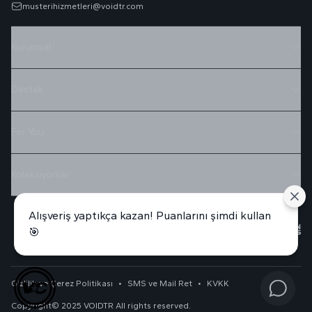
musterihizmetleri@voidtr.com
Kurumsal
Destek
For You
Koleksiyonlar
Alışveriş yaptıkça kazan! Puanlarını şimdi kullan
🎯
Gizlilik ve Çerez Politikası
•
SMS ve Mail Ret
•
KVKK
Copyright© 2025 VOIDTR All rights reserved.