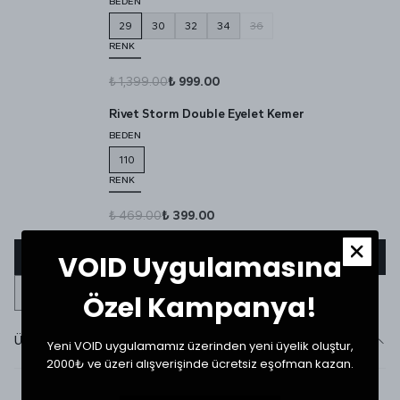
BEDEN
29
30
32
34
36
RENK
₺ 1,399.00
₺ 999.00
Rivet Storm Double Eyelet Kemer
BEDEN
110
RENK
₺ 469.00
₺ 399.00
VOID Uygulamasına
Sepete Ekle
Özel Kampanya!
Ürün Detayı
Yeni VOID uygulamamız üzerinden yeni üyelik oluştur,
2000₺ ve üzeri alışverişinde ücretsiz eşofman kazan.