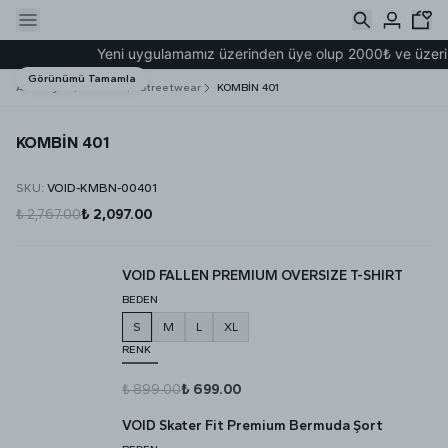
Yeni uygulamamız üzerinden üye olup 2000₺ ve üzeri il
Görünümü Tamamla
Ana Sayfa
Kombin
Streetwear
KOMBİN 401
KOMBİN 401
SKU
:
VOID-KMBN-00401
₺ 2,767.00
₺ 2,097.00
VOID FALLEN PREMIUM OVERSIZE T-SHIRT
BEDEN
S
M
L
XL
RENK
₺ 899.00
₺ 699.00
VOID Skater Fit Premium Bermuda Şort