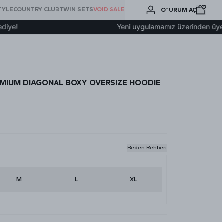
BURADA
TYLE
COUNTRY CLUB
TWIN SETS
VOID SALE
OTURUM AÇ
ARA
Yeni uygulamamız üzerinden üye olup 2000
EMIUM DIAGONAL BOXY OVERSIZE HOODIE
Beden Rehberi
M
L
XL