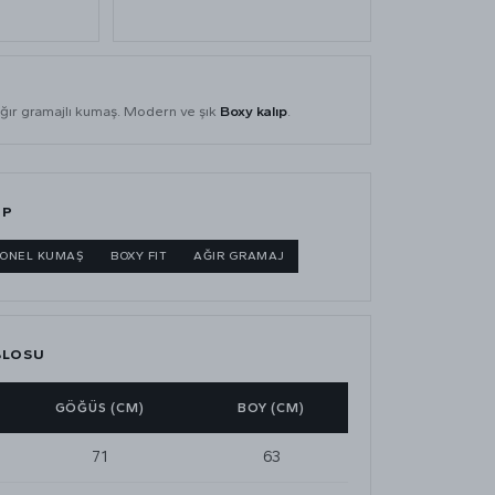
ğır gramajlı kumaş. Modern ve şık
Boxy kalıp
.
IP
GONEL KUMAŞ
BOXY FIT
AĞIR GRAMAJ
BLOSU
GÖĞÜS (CM)
BOY (CM)
71
63