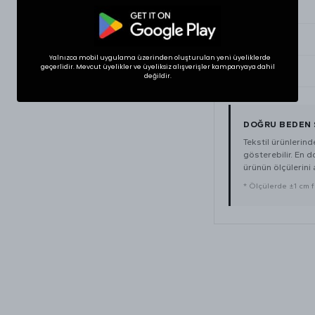
Medium
Large
Yalnızca mobil uygulama üzerinden oluşturulan yeni üyeliklerde
geçerlidir. Mevcut üyelikler ve üyeliksiz alışverişler kampanyaya dahil
XLarge
değildir.
DOĞRU BEDEN 
Tekstil ürünlerin
gösterebilir. En 
ürünün ölçülerini a
* Ölçülerde ±1 cm far