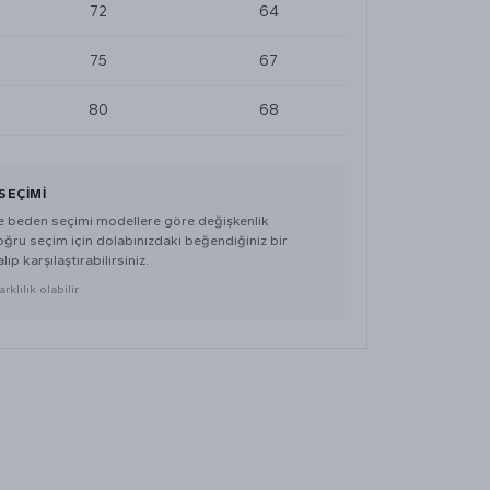
72
64
75
67
80
68
SEÇIMI
de beden seçimi modellere göre değişkenlik
doğru seçim için dolabınızdaki beğendiğiniz bir
lıp karşılaştırabilirsiniz.
klılık olabilir.