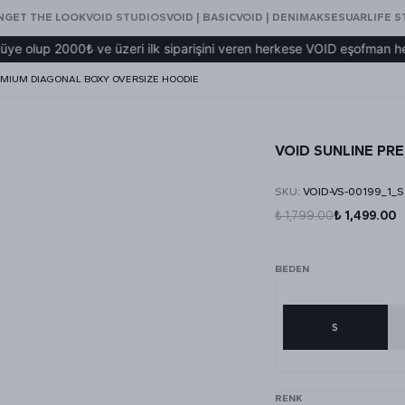
N
GET THE LOOK
VOID STUDIOS
VOID | BASIC
VOID | DENIM
AKSESUAR
LIFE S
000₺ ve üzeri ilk siparişini veren herkese VOID eşofman hediye!
EMIUM DIAGONAL BOXY OVERSIZE HOODIE
VOID SUNLINE PR
SKU
:
VOID-VS-00199_1_S
₺ 1,799.00
₺ 1,499.00
BEDEN
S
RENK