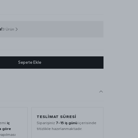
a!
3 Ürün
Sepete Ekle
TESLIMAT SÜRESI
lemi
iç
Siparişiniz
7-15 iş günü
içerisinde
a göre
titizlikle hazırlanmaktadır.
yapılması