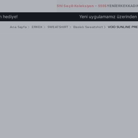
5.Yıl Seçili Koleksiyon – 555₺
YENİ
ERKEK
KADI
Yeni uygulamamız üzerinden üye olup 2
Ana Sayfa
ERKEK
SWEATSHIRT
Baskılı Sweatshirt
VOID SUNLINE PR