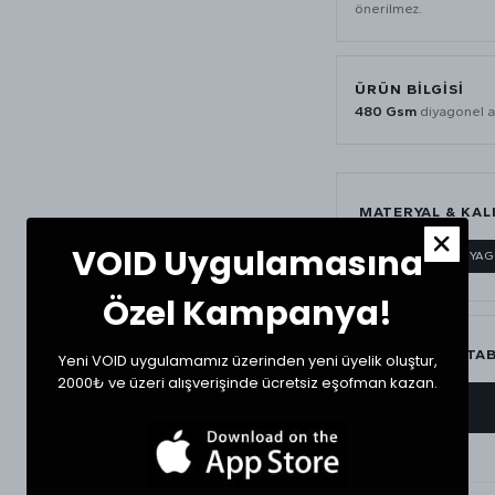
önerilmez.
ÜRÜN BILGISI
480 Gsm
diyagonel a
MATERYAL & KAL
VOID Uygulamasına
480 GSM
DİYA
Özel Kampanya!
BEDEN ÖLÇÜ TA
Yeni VOID uygulamamız üzerinden yeni üyelik oluştur,
2000₺ ve üzeri alışverişinde ücretsiz eşofman kazan.
BEDEN
Small