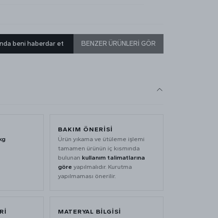
nda beni haberdar et
BENZER ÜRÜNLERİ GÖR
BAKIM ÖNERİSİ
kg
Ürün yıkama ve ütüleme işlemi
tamamen ürünün iç kısmında
bulunan
kullanım talimatlarına
göre
yapılmalıdır. Kurutma
yapılmaması önerilir.
Rİ
MATERYAL BİLGİSİ