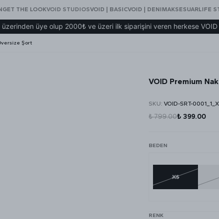
N
GET THE LOOK
VOID STUDIOS
VOID | BASIC
VOID | DENIM
AKSESUAR
LIFE S
n üye olup 2000₺ ve üzeri ilk siparişini veren herkese VOID eşofma
versize Şort
VOID Premium Nakı
SKU
:
VOID-SRT-0001_1_
₺ 799.00
₺ 399.00
BEDEN
XS
RENK