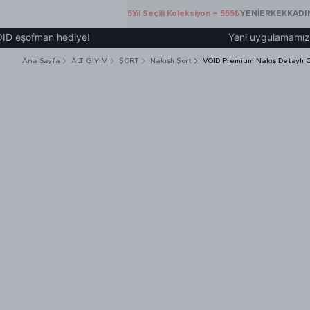
5.Yıl Seçili Koleksiyon – 555₺
YENİ
ERKEK
KADI
fman hediye!
Yeni uygulamamız üzerinde
Ana Sayfa
ALT GİYİM
ŞORT
Nakışlı Şort
VOID Premium Nakış Detaylı O