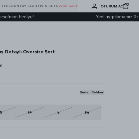
BURADA
TYLE
COUNTRY CLUB
TWIN SETS
VOID SALE
OTURUM AÇ
ARA
n hediye!
Yeni uygulamamız üzerinden ü
ş Detaylı Oversize Şort
XS
Beden Rehberi
S
M
L
XL