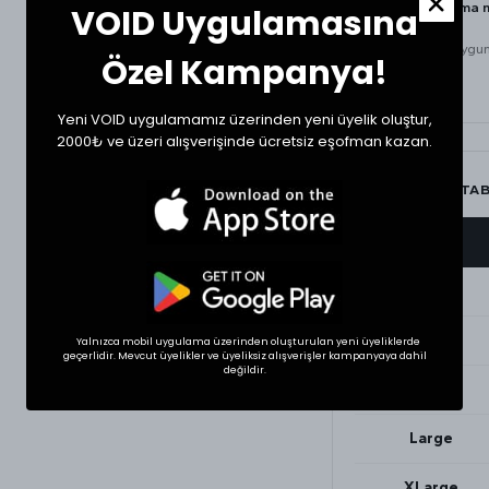
Ürün
EVA kabartma n
VOID Uygulamasına
detayına sahiptir.
Rahat kullanıma uygun
Özel Kampanya!
Yeni VOID uygulamamız üzerinden yeni üyelik oluştur,
2000₺ ve üzeri alışverişinde ücretsiz eşofman kazan.
BEDEN ÖLÇÜ TA
BEDEN
XSmall
Small
Yalnızca mobil uygulama üzerinden oluşturulan yeni üyeliklerde
geçerlidir. Mevcut üyelikler ve üyeliksiz alışverişler kampanyaya dahil
değildir.
Medium
Large
XLarge