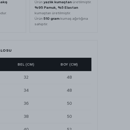
akış
Ürün
yazlık kumaştan
üretilmiştir.
%95 Pamuk, %5 Elastan
dur.
kumaştan üretilmiştir.
Ürün
510 gram
kumaş ağırlığına
sahiptir.
BLOSU
BEL (CM)
BOY (CM)
32
48
34
48
36
50
38
50
40
52