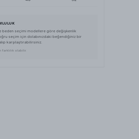
MLULUK
de beden seçimi modellere göre değişkenlik
doğru seçim için dolabınızdaki beğendiğiniz bir
lıp karşılaştırabilirsiniz.
farklılık olabilir.