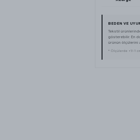
BEDEN VE UYU
Tekstil ürünlerin
gösterebilir. En 
ürünün ölçülerini a
* Ölçülerde +1/-1 cm 