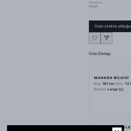
Siyah
Ürün stokta olduğu
Ürün Detayı
MANKEN BİLGİSİ
Boy:
181 cm
| Kilo:
72 
Beden:
Large (L)
ÜRÜN ÖZELLİKLE