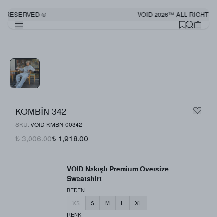
S RESERVED ©
VOID 2026™ ALL RIGHTS 
Görünümü Tamamla
KOMBİN 342
SKU
:
VOID-KMBN-00342
₺ 3,006.00
₺ 1,918.00
VOID Nakışlı Premium Oversize
Sweatshirt
BEDEN
XS
S
M
L
XL
RENK