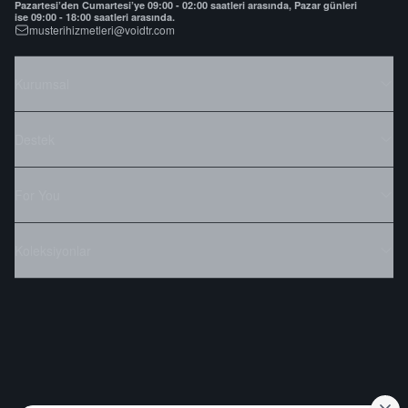
Pazartesi’den Cumartesi’ye 09:00 - 02:00 saatleri arasında, Pazar günleri
ise 09:00 - 18:00 saatleri arasında.
musterihizmetleri@voidtr.com
Kurumsal
Destek
For You
Koleksiyonlar