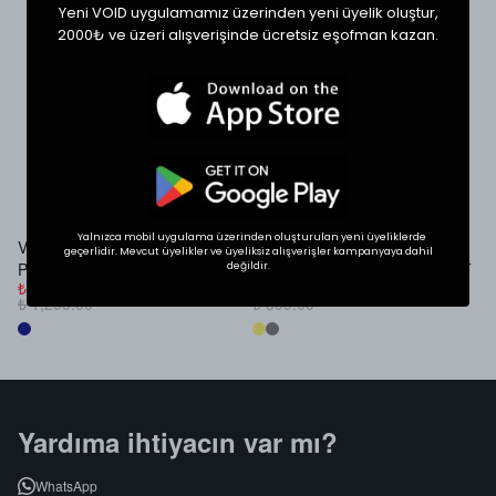
Yeni VOID uygulamamız üzerinden yeni üyelik oluştur,
Ürün Detayı
2000₺ ve üzeri alışverişinde ücretsiz eşofman kazan.
SHOP THE LOOK
İlgini Çekebilir
Yalnızca mobil uygulama üzerinden oluşturulan yeni üyeliklerde
VOID Studios Nakış Detaylı
VOID SUMMER LOGO
V
geçerlidir. Mevcut üyelikler ve üyeliksiz alışverişler kampanyaya dahil
Premium Denim Jort
PREMIUM OVERSIZE T-SHIRT
B
değildir.
₺ 999.00
₺ 699.00
₺
₺ 1,299.00
₺ 899.00
₺
Yardıma ihtiyacın var mı?
WhatsApp