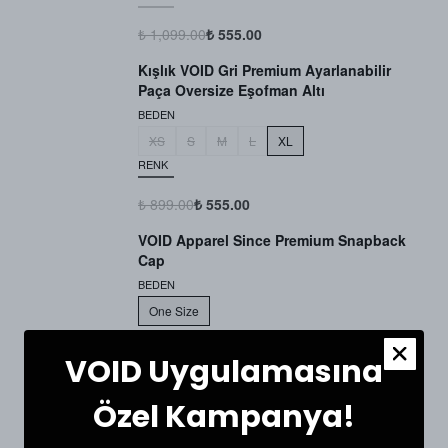
₺ 1,099.00
₺ 555.00
Kışlık VOID Gri Premium Ayarlanabilir
Paça Oversize Eşofman Altı
BEDEN
XS
S
M
L
XL
RENK
₺ 899.00
₺ 555.00
VOID Apparel Since Premium Snapback
Cap
BEDEN
One Size
RENK
VOID Uygulamasına
₺ 999.00
₺ 799.00
Özel Kampanya!
SEPETE EKLE