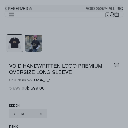
HTS RESERVED ©
VOID 2026™ ALL RIGHT
Görünümü Tamamla
VOID HANDWRITTEN LOGO PREMIUM
OVERSIZE LONG SLEEVE
SKU
:
VOID-VS-00234_1_S
₺ 899.00
₺ 699.00
BEDEN
S
M
L
XL
RENK