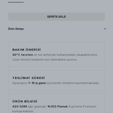
SEPETE EKLE
Ürün Detayı
BAKIM ÖNERISI
30°C tersten
ve toz deterjan kullanmadan yıkayabilirsiniz.
Uzun ömürlü kullanım için talimatlara uyunuz.
TESLIMAT SÜRESI
Siparişiniz
7-15 iş günü
içerisinde titizlikle hazırlanmaktadır.
ÜRÜN BILGISI
420 GSM
ağır gramajlı,
%100 Pamuk
Supreme Premium
kumaş kalitesi.