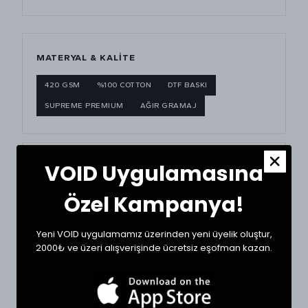
MATERYAL & KALITE
420 GSM
%100 COTTON
DTF BASKI
SUPREME PREMIUM
AĞIR GRAMAJ
VOID Uygulamasına
BEDEN ÖLÇÜ TABLOSU
Özel Kampanya!
BEDEN
GÖĞÜS (CM)
BOY (CM)
Small
62
62
Yeni VOID uygulamamız üzerinden yeni üyelik oluştur,
2000₺ ve üzeri alışverişinde ücretsiz eşofman kazan.
Medium
64
64
Large
67
65