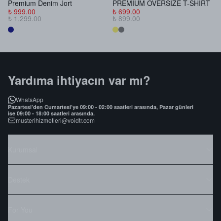
Premium Denim Jort
PREMIUM OVERSIZE T-SHIRT
B
₺ 999.00
₺ 699.00
₺
₺ 1,299.00
₺ 899.00
₺
Yardıma ihtiyacın var mı?
WhatsApp
Pazartesi’den Cumartesi’ye 09:00 - 02:00 saatleri arasında, Pazar günleri
ise 09:00 - 18:00 saatleri arasında.
musterihizmetleri@voidtr.com
Kurumsal
Destek
For You