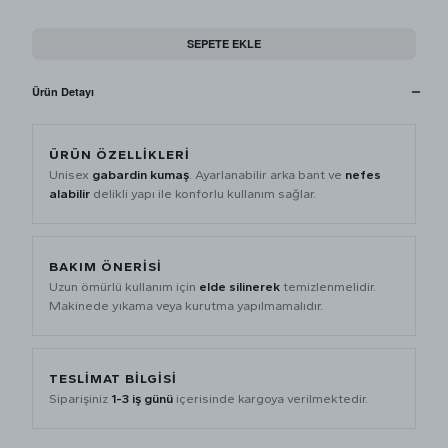
SEPETE EKLE
Ürün Detayı
ÜRÜN ÖZELLIKLERI
Unisex
gabardin kumaş
. Ayarlanabilir arka bant ve
nefes
alabilir
delikli yapı ile konforlu kullanım sağlar.
BAKIM ÖNERISI
Uzun ömürlü kullanım için
elde silinerek
temizlenmelidir.
Makinede yıkama veya kurutma yapılmamalıdır.
TESLIMAT BILGISI
Siparişiniz
1-3 iş günü
içerisinde kargoya verilmektedir.