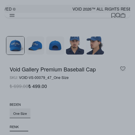
ERVED ©
VOID 2026™ ALL RIGHTS RESER
Görünümü Tamamla
Void Gallery Premium Baseball Cap
SKU
:
VOID-VS-00079_47_One Size
₺ 699.00
₺ 499.00
BEDEN
One Size
RENK