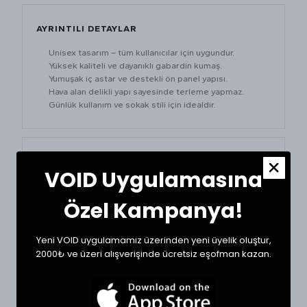
AYRINTILI DETAYLAR
Unisex tasarım – tüm kullanıcılar için uygundur.
Yüksek kaliteli ve dayanıklı gabardin kumaş.
Yumuşak iç astar ve destekli ön panel yapısı.
Hava alan delikli yapı sayesinde terleme yapmaz.
Günlük kullanım ve sokak stili için idealdir.
MATERYAL & STIL
VOID Uygulamasına
GABARDİN KUMAŞ
UNISEX
Özel Kampanya!
AYARLANABİLİR BANT
Yeni VOID uygulamamız üzerinden yeni üyelik oluştur,
2000₺ ve üzeri alışverişinde ücretsiz eşofman kazan.
ŞAPKA ÖLÇÜ TABLOSU
BEDEN
KAFA ÇEVRESİ (CM)
AYARLANABİLİR