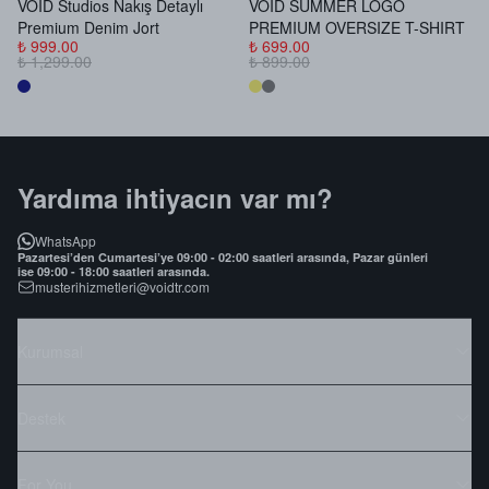
VOID Studios Nakış Detaylı
VOID SUMMER LOGO
V
Premium Denim Jort
PREMIUM OVERSIZE T-SHIRT
B
₺ 999.00
₺ 699.00
₺
₺ 1,299.00
₺ 899.00
₺
Yardıma ihtiyacın var mı?
WhatsApp
Pazartesi’den Cumartesi’ye 09:00 - 02:00 saatleri arasında, Pazar günleri
ise 09:00 - 18:00 saatleri arasında.
musterihizmetleri@voidtr.com
Kurumsal
Destek
For You