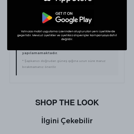
One Size
56 – 62
Evet
Yalnızca mobil uygulama üzerinden oluşturulan yeni üyeliklerde
İADE VE DEĞIŞIM KOŞULLARI
geçerlidir. Mevcut üyelikler ve üyeliksiz alışverişler kampanyaya dahil
değildir.
Hijyen koşulları gereği şapka, aksesuar ve kişisel
kullanım ürünlerinde
iade ve değişim
yapılamamaktadır.
* Şapkanızı doğrudan güneş ışığına uzun süre maruz
bırakmamanız önerilir.
SHOP THE LOOK
İlgini Çekebilir