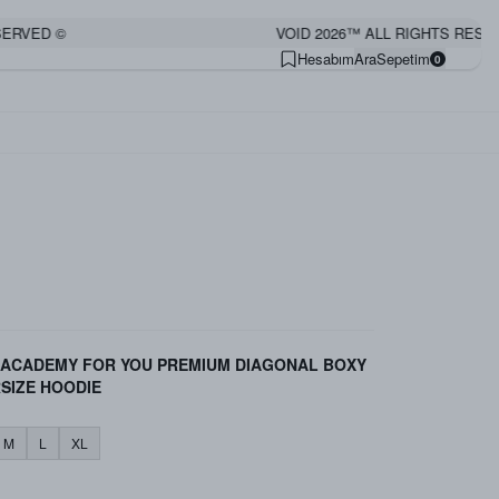
RVED ©
VOID 2026™ ALL RIGHTS RESERV
Hesabım
Ara
Sepetim
0
 ACADEMY FOR YOU PREMIUM DIAGONAL BOXY
SIZE HOODIE
M
L
XL