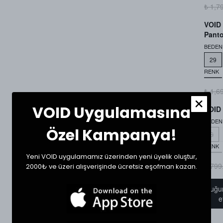
₺ 1,7
VOID 
Pant
BEDEN
29
RENK
₺ 1,6
VOID Uygulamasına
VOID 
BEDEN
Özel Kampanya!
S
RENK
Yeni VOID uygulamamız üzerinden yeni üyelik oluştur,
₺ 799
2000₺ ve üzeri alışverişinde ücretsiz eşofman kazan.
Ürün stokta olduğu
e