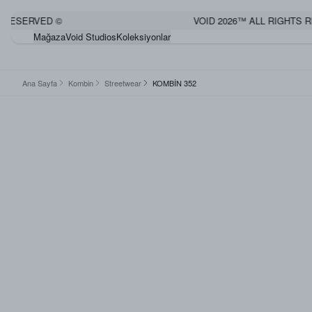
RESERVED ©
VOID 2026™ ALL RIGHTS RE
Mağaza
Void Studios
Koleksiyonlar
Ana Sayfa
Kombin
Streetwear
KOMBİN 352