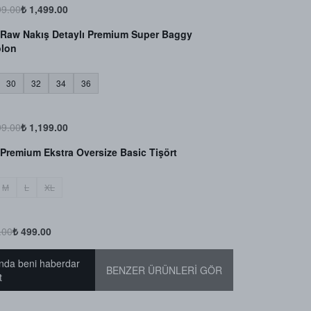
99.00
₺ 1,499.00
Raw Nakış Detaylı Premium Super Baggy
olon
30
32
34
36
99.00
₺ 1,199.00
Premium Ekstra Oversize Basic Tişört
M
L
XL
.00
₺ 499.00
nda beni haberdar
BENZER ÜRÜNLERİ GÖR
t