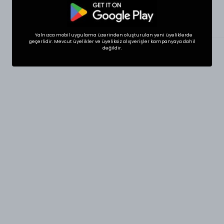
Ürün Detayı
Yalnızca mobil uygulama üzerinden oluşturulan yeni üyeliklerde
geçerlidir. Mevcut üyelikler ve üyeliksiz alışverişler kampanyaya dahil
değildir.