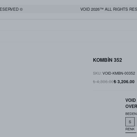
SERVED ©
VOID 2026™ ALL RIGHTS RESE
KOMBİN 352
SKU
:
VOID-KMBN-00352
₺ 4,306.00
₺ 3,206.00
VOID
OVER
BEDEN
S
RENK