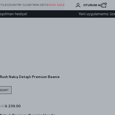
BURADA
TYLE
COUNTRY CLUB
TWIN SETS
VOID SALE
OTURUM AÇ
ARA
an hediye!
Yeni uygulamamız üzerinden 
Rush Nakış Detaylı Premium Beanie
NDART
.00
₺ 239.00