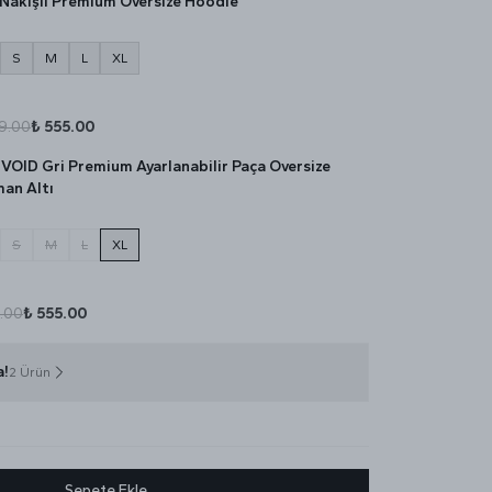
Nakışlı Premium Oversize Hoodie
S
M
L
XL
99.00
₺ 555.00
k VOID Gri Premium Ayarlanabilir Paça Oversize
an Altı
S
M
L
XL
.00
₺ 555.00
a!
2 Ürün
Sepete Ekle