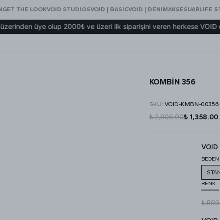
N
GET THE LOOK
VOID STUDIOS
VOID | BASIC
VOID | DENIM
AKSESUAR
LIFE S
en üye olup 2000₺ ve üzeri ilk siparişini veren herkese VOID eşofm
KOMBİN 356
SKU
:
VOID-KMBN-00356
₺ 2,906.00
₺ 1,358.00
VOID 
BEDEN
STA
RENK
₺ 599