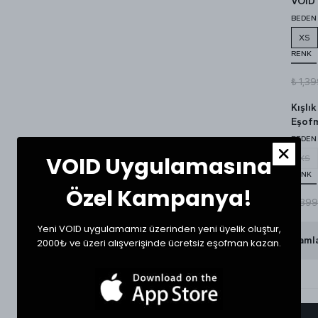
VOID 
BEDEN
XS
RENK
₺ 1,3
Kışlı
Eşofm
BEDEN
VOID Uygulamasına
XS
RENK
Özel Kampanya!
₺ 899
Yeni VOID uygulamamız üzerinden yeni üyelik oluştur,
Görünümü Tamaml
2000₺ ve üzeri alışverişinde ücretsiz eşofman kazan.