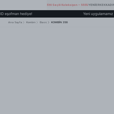
5.Yıl Seçili Koleksiyon – 555₺
YENİ
ERKEK
KADI
ofman hediye!
Yeni uygulamamız üzerind
Ana Sayfa
Kombin
Basic
KOMBİN 356