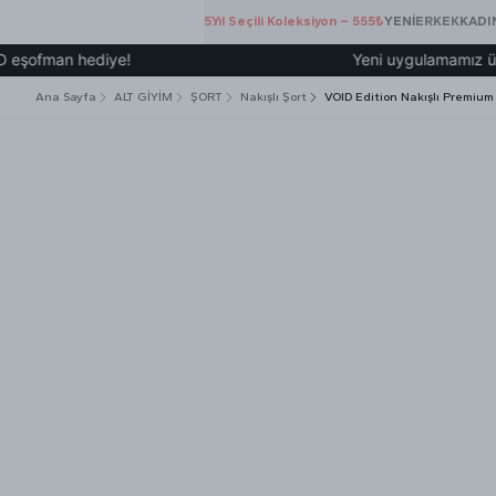
5.Yıl Seçili Koleksiyon – 555₺
YENİ
ERKEK
KADI
an hediye!
Yeni uygulamamız üzerinden 
Ana Sayfa
ALT GİYİM
ŞORT
Nakışlı Şort
VOID Edition Nakışlı Premium