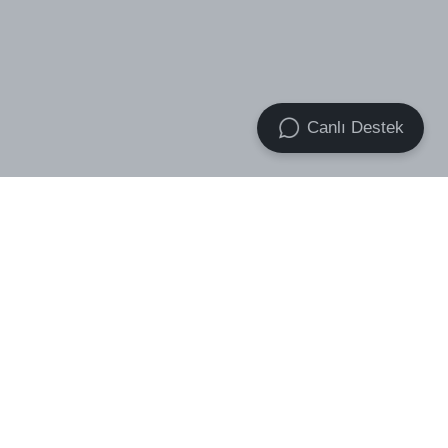
Canlı Destek
VOID Premium Essential Socks
VOID Premium Heavyweight
3-Pack
Basic Oversize Tişört
₺ 439.00
₺ 499.00