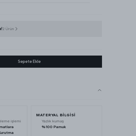
a!
2 Ürün
Sepete Ekle
MATERYAL BİLGİSİ
üleme işlemi
Yazlık kumaş
imatlara
%100 Pamuk
Kurutma