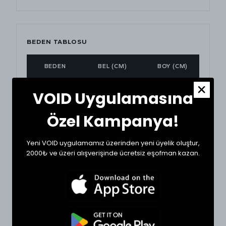
BEDEN TABLOSU
BEDEN
BEL (CM)
BOY (CM)
XSmall
29
104
VOID Uygulamasına
Small
30
105
Özel Kampanya!
Medium
32
107
Yeni VOID uygulamamız üzerinden yeni üyelik oluştur,
2000₺ ve üzeri alışverişinde ücretsiz eşofman kazan.
Large
34
108
XLarge
36
110
BEDEN SEÇİMİ İPUCU