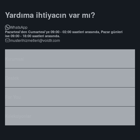
Yardıma ihtiyacın var mı?
WhatsApp
Pazartesi’den Cumartesi’ye 09:00 - 02:00 saatleri arasında, Pazar günleri
ise 09:00 - 18:00 saatleri arasında.
musterihizmetleri@voidtr.com
Kurumsal
Destek
For You
Koleksiyonlar