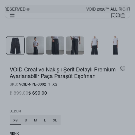
S RESERVED ©
VOID 2026™ ALL RIGHTS
Görünümü Tamamla
VOID Creative Nakışlı Şerit Detaylı Premium
Ayarlanabilir Paça Paraşüt Eşofman
SKU
:
VOID-NPE-0002_1_XS
₺ 899.00
₺ 699.00
BEDEN
XS
S
M
L
XL
RENK