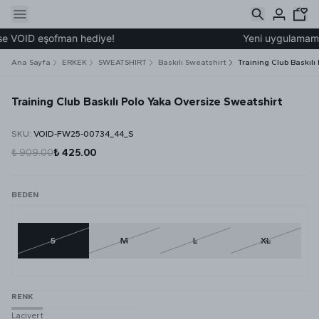
e VOID eşofman hediye!
Yeni uygulamamız ü
Ana Sayfa
ERKEK
SWEATSHIRT
Baskılı Sweatshirt
Training Club Baskılı
Training Club Baskılı Polo Yaka Oversize Sweatshirt
SKU
:
VOID-FW25-00734_44_S
₺ 909.00
₺ 425.00
BEDEN
S
M
L
XL
RENK
Lacivert