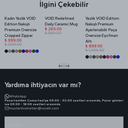
İlgini Çekebilir
Kadın Yazlık VOID
VOID Redefined
Yazlık VOID Edition
V
Edition Nakışlı
Daily Ceramic Mug
Nakışlı Premium
P
₺ 269.00
Premium Oversize
Ayarlanabilir Paça
₺ 569.00
₺
Cropped Zipper
Oversize Eşofman
₺
₺ 999.00
Altı
₺ 1,199.00
₺ 899.00
₺ 1,399.00
Yardıma ihtiyacın var mı?
WhatsApp
Pazartesi’den Cumartesi’ye 09:00 - 02:00 saatleri arasında, Pazar günleri
ise 09:00 - 18:00 saatleri arasında.
musterihizmetleri@voidtr.com
Kurumsal