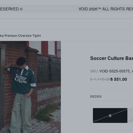
ERVED ©
VOID 2026™ ALL RIGHTS RESER
Yaka Premium Oversize Tişört
Soccer Culture Bas
SKU
:
VOID-SS25-00575_
₺ 1,119.00
₺ 551.00
BEDEN
S