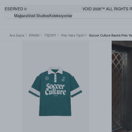
ESERVED ©
VOID 2026™ ALL RIGHTS RES
Mağaza
Void Studios
Koleksiyonlar
Ana Sayfa
ERKEK
TİŞÖRT
Polo Yaka Tişört
Soccer Culture Baskılı Polo 