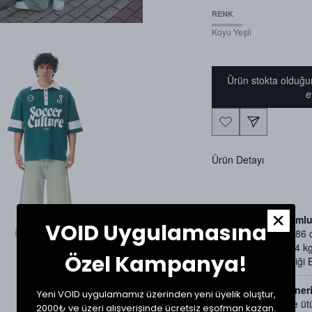
RENK
Koyu Yeşil
Ürün stokta olduğu
e
Ürün Detayı
Beden ve Uyumlu
VOID Uygulamasına
Manken Boy: 186
Manken Kilo: 74 k
Özel Kampanya!
Mankenin Giydiği
Ürün Bakım Öneri
Yeni VOID uygulamamız üzerinden yeni üyelik oluştur,
Ürün yıkama ve üt
2000₺ ve üzeri alışverişinde ücretsiz eşofman kazan.