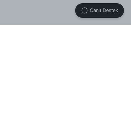
Canlı Destek
VOID Premium Essential Socks
VOID Band Boxer 2x Pack
₺ 499.00
3-Pack
₺ 699.00
₺ 439.00
₺ 759.00