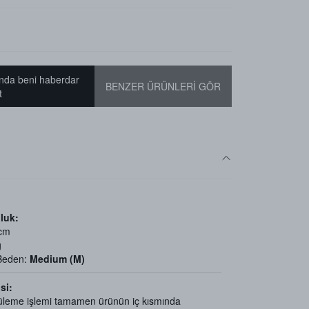
nda beni haberdar
BENZER ÜRÜNLERİ GÖR
t
luk:
 cm
g
 Beden:
Medium (M)
si:
üleme işlemi tamamen ürünün iç kısmında