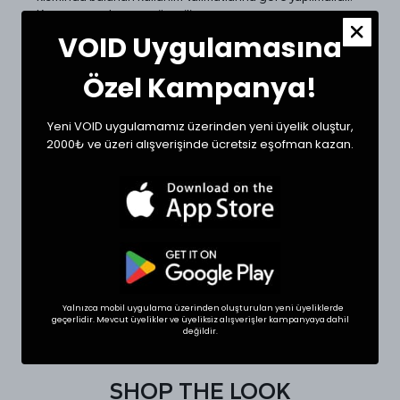
Kurutma yapılmaması önerilir.
VOID Uygulamasına
Beden Ölçüleri ve Doğru Beden Seçimi:
Tekstil ürünlerinde beden seçimi modellere göre
Özel Kampanya!
değişkenlik gösterebilir. Siz de doğru bir seçim için
dolabınızdaki beğendiğiniz bir ürünün ölçülerini alıp sipariş
oluşturabilirsiniz.
Yeni VOID uygulamamız üzerinden yeni üyelik oluştur,
Ölçülerde +1/-1 cm farklılık olabilir.
2000₺ ve üzeri alışverişinde ücretsiz eşofman kazan.
Beden
Bel (cm)
Boy (cm)
Small
42
55
Medium
44
56
Large
46
58
Yalnızca mobil uygulama üzerinden oluşturulan yeni üyeliklerde
XLarge
48
59
geçerlidir. Mevcut üyelikler ve üyeliksiz alışverişler kampanyaya dahil
değildir.
SHOP THE LOOK