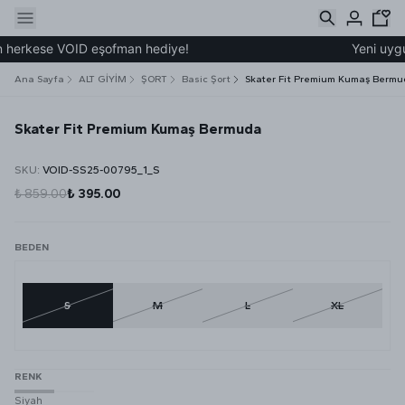
 herkese VOID eşofman hediye!
Yeni uygul
Ana Sayfa
ALT GİYİM
ŞORT
Basic Şort
Skater Fit Premium Kumaş Berm
Skater Fit Premium Kumaş Bermuda
SKU
:
VOID-SS25-00795_1_S
₺ 859.00
₺ 395.00
BEDEN
S
M
L
XL
RENK
Siyah