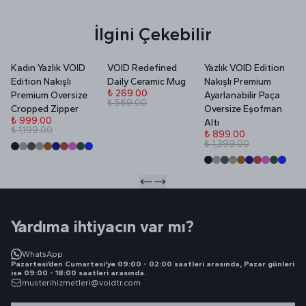
İlgini Çekebilir
Kadın Yazlık VOID
VOID Redefined
Yazlık VOID Edition
V
Edition Nakışlı
Daily Ceramic Mug
Nakışlı Premium
P
₺ 269.00
Premium Oversize
Ayarlanabilir Paça
₺ 569.00
₺
Cropped Zipper
Oversize Eşofman
₺
₺ 999.00
Altı
₺ 1,199.00
₺ 899.00
₺ 1,399.00
Yardıma ihtiyacın var mı?
WhatsApp
Pazartesi’den Cumartesi’ye 09:00 - 02:00 saatleri arasında, Pazar günleri
ise 09:00 - 18:00 saatleri arasında.
musterihizmetleri@voidtr.com