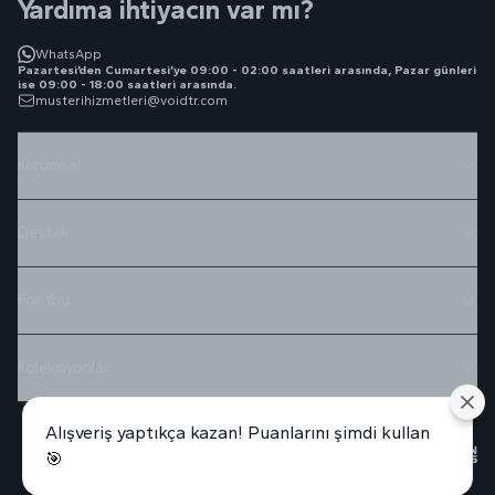
Yardıma ihtiyacın var mı?
WhatsApp
Pazartesi’den Cumartesi’ye 09:00 - 02:00 saatleri arasında, Pazar günleri
ise 09:00 - 18:00 saatleri arasında.
musterihizmetleri@voidtr.com
Kurumsal
Destek
For You
Koleksiyonlar
Alışveriş yaptıkça kazan! Puanlarını şimdi kullan
🎯