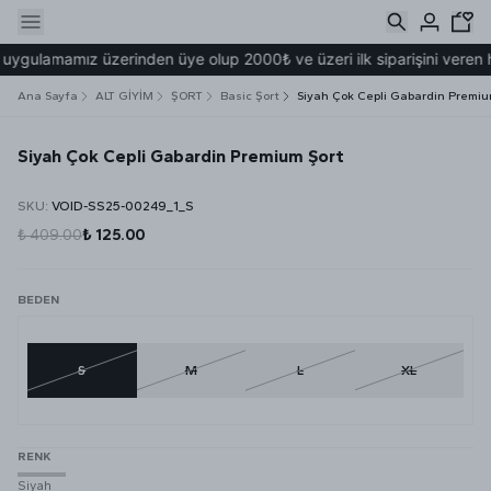
ygulamamız üzerinden üye olup 2000₺ ve üzeri ilk siparişini veren h
Ana Sayfa
ALT GİYİM
ŞORT
Basic Şort
Siyah Çok Cepli Gabardin Premiu
Siyah Çok Cepli Gabardin Premium Şort
SKU
:
VOID-SS25-00249_1_S
₺ 409.00
₺ 125.00
BEDEN
S
M
L
XL
RENK
Siyah