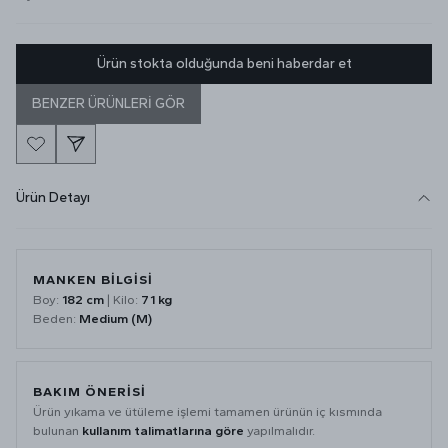
Ürün stokta olduğunda beni haberdar et
BENZER ÜRÜNLERİ GÖR
Ürün Detayı
MANKEN BİLGİSİ
Boy:
182 cm
| Kilo:
71 kg
Beden:
Medium (M)
BAKIM ÖNERİSİ
Ürün yıkama ve ütüleme işlemi tamamen ürünün iç kısmında
bulunan
kullanım talimatlarına göre
yapılmalıdır.