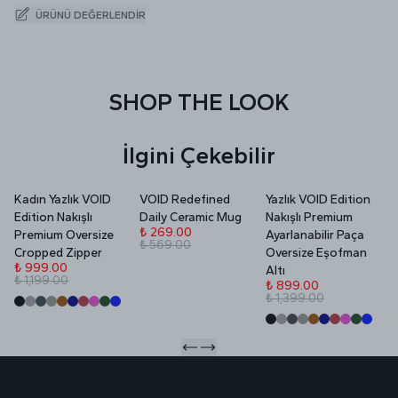
ÜRÜNÜ DEĞERLENDIR
SHOP THE LOOK
İlgini Çekebilir
Kadın Yazlık VOID
VOID Redefined
Yazlık VOID Edition
V
Edition Nakışlı
Daily Ceramic Mug
Nakışlı Premium
P
₺ 269.00
Premium Oversize
Ayarlanabilir Paça
₺ 569.00
₺
Cropped Zipper
Oversize Eşofman
₺
₺ 999.00
Altı
₺ 1,199.00
₺ 899.00
₺ 1,399.00