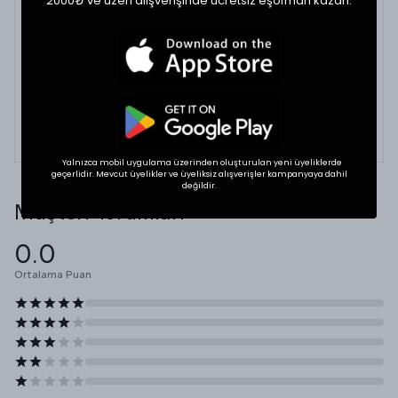
2000₺ ve üzeri alışverişinde ücretsiz eşofman kazan.
BEDEN VE UYUMLULUK
Tekstil ürünlerinde beden seçimi modellere göre
değişkenlik gösterebilir. En doğru seçim için
dolabınızdaki beğendiğiniz bir ürünün ölçülerini alıp
karşılaştırabilirsiniz.
* Ölçülerde +1/-1 cm farklılık olabilir.
Yalnızca mobil uygulama üzerinden oluşturulan yeni üyeliklerde
geçerlidir. Mevcut üyelikler ve üyeliksiz alışverişler kampanyaya dahil
değildir.
Müşteri Yorumları
0.0
Ortalama Puan