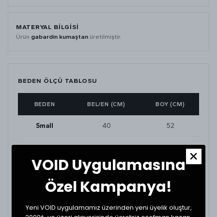
MATERYAL BİLGİSİ
Ürün
gabardin kumaştan
üretilmiştir.
BEDEN ÖLÇÜ TABLOSU
BEDEN
BEL/EN (CM)
BOY (CM)
Small
40
52
Medium
42
52
VOID Uygulamasına
Large
44
56
Özel Kampanya!
XLarge
48
56
Yeni VOID uygulamamız üzerinden yeni üyelik oluştur,