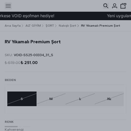
rkese VOID eşofman hediye!
Yeni uygulamam
Ana Sayfa
ALT GİYİM
ŞORT
Nakışlı Şort
RV Yıkamalı Premium Şort
RV Yıkamalı Premium Şort
SKU
:
VOID-SS25-00334_31_S
₺ 619.00
₺ 251.00
BEDEN
S
M
L
XL
RENK
Kahverengi