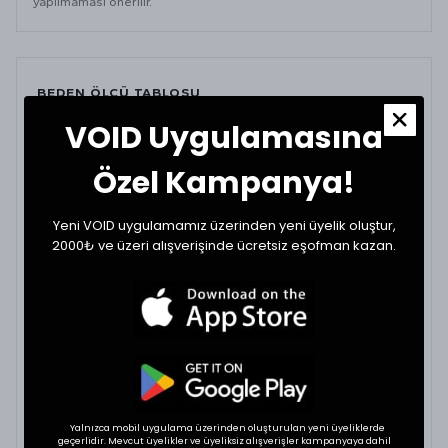
yapılmaması önerilir.
BEDEN ÖLÇÜ TABLOSU
VOID Uygulamasına
BEDEN
BEL (CM)
BOY (CM)
Özel Kampanya!
Small
40
56
Yeni VOID uygulamamız üzerinden yeni üyelik oluştur,
Medium
42
58
2000₺ ve üzeri alışverişinde ücretsiz eşofman kazan.
Large
43
59
XLarge
44
60
BEDEN VE UYUMLULUK
Tekstil ürünlerinde beden seçimi modellere göre
Yalnızca mobil uygulama üzerinden oluşturulan yeni üyeliklerde
değişkenlik gösterebilir. En doğru seçim için
geçerlidir. Mevcut üyelikler ve üyeliksiz alışverişler kampanyaya dahil