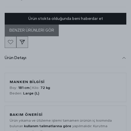
Ürün stokta olduğunda beni haberdar et
BENZER ÜRÜNLERİ GÖR
Ürün Detayı
MANKEN BİLGİSİ
Boy:
181 cm
| Kilo:
72 kg
Beden:
Large (L)
BAKIM ÖNERİSİ
Ürün yıkama ve ütüleme işlemi tamamen ürünün iç kısmında
bulunan
kullanım talimatlarına göre
yapılmalıdır. Kurutma