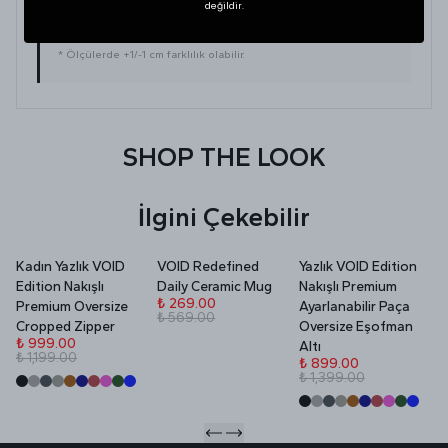
değildir.
dolabınızdaki beğendiğiniz bir ürünün ölçülerini alıp
karşılaştırabilirsiniz.
* Ölçülerde +1/-1 cm farklılık olabilir.
SHOP THE LOOK
İlgini Çekebilir
Kadın Yazlık VOID
VOID Redefined
Yazlık VOID Edition
V
Edition Nakışlı
Daily Ceramic Mug
Nakışlı Premium
P
₺ 269.00
Premium Oversize
Ayarlanabilir Paça
₺ 569.00
₺
Cropped Zipper
Oversize Eşofman
₺
₺ 999.00
Altı
₺ 1,199.00
₺ 899.00
₺ 1,399.00