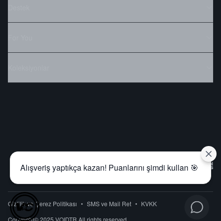
Destek
For You
Koleksiyonlar
Alışveriş yaptıkça kazan! Puanlarını şimdi kullan 🎯
Gizlilik ve Çerez Politikası
•
SMS ve Mail Ret
•
KVKK
Copyright© 2025 VOIDTR All rights reserved.