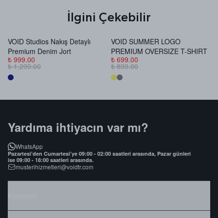
İlgini Çekebilir
VOID Studios Nakış Detaylı
VOID SUMMER LOGO
V
Premium Denim Jort
PREMIUM OVERSIZE T-SHIRT
B
₺ 999.00
₺ 699.00
₺
₺ 1,299.00
₺ 899.00
₺
Yardıma ihtiyacın var mı?
WhatsApp
Pazartesi’den Cumartesi’ye 09:00 - 02:00 saatleri arasında, Pazar günleri
ise 09:00 - 18:00 saatleri arasında.
musterihizmetleri@voidtr.com
Kurumsal