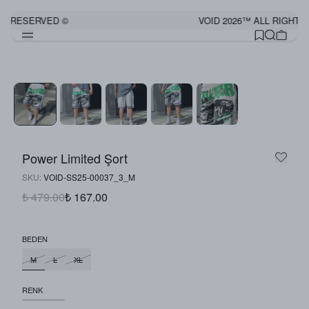
TS RESERVED ©
VOID 2026™ ALL RIGHTS
Power Limited Şort
SKU
:
VOID-SS25-00037_3_M
₺ 479.00
₺ 167.00
BEDEN
M
L
XL
RENK