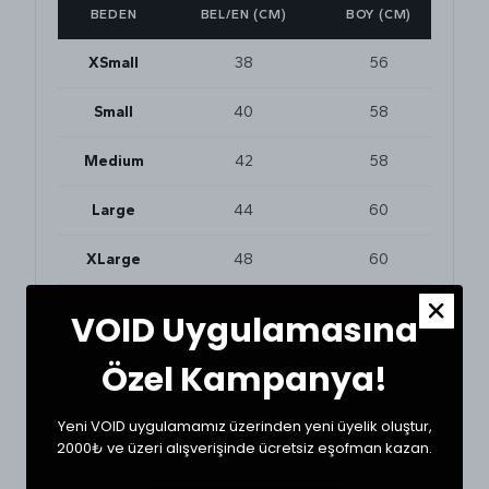
BEDEN
BEL/EN (CM)
BOY (CM)
XSmall
38
56
Small
40
58
Medium
42
58
Large
44
60
XLarge
48
60
VOID Uygulamasına
BEDEN VE UYUMLULUK
Özel Kampanya!
Tekstil ürünlerinde beden seçimi modellere göre
değişkenlik gösterebilir. En doğru seçim için
dolabınızdaki beğendiğiniz bir ürünün ölçülerini alıp
Yeni VOID uygulamamız üzerinden yeni üyelik oluştur,
karşılaştırabilirsiniz.
2000₺ ve üzeri alışverişinde ücretsiz eşofman kazan.
* Ölçülerde +1/-1 cm farklılık olabilir.