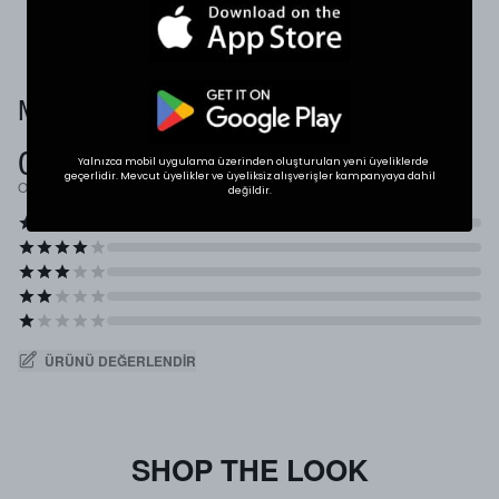
Müşteri Yorumları
0.0
Yalnızca mobil uygulama üzerinden oluşturulan yeni üyeliklerde
geçerlidir. Mevcut üyelikler ve üyeliksiz alışverişler kampanyaya dahil
Ortalama Puan
değildir.
ÜRÜNÜ DEĞERLENDIR
SHOP THE LOOK