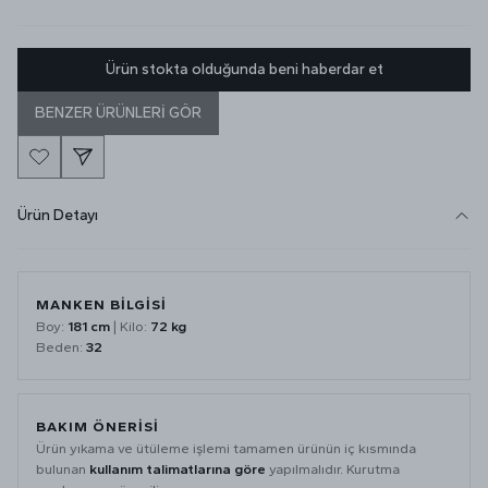
Ürün stokta olduğunda beni haberdar et
BENZER ÜRÜNLERİ GÖR
Ürün Detayı
MANKEN BİLGİSİ
Boy:
181 cm
| Kilo:
72 kg
Beden:
32
BAKIM ÖNERİSİ
Ürün yıkama ve ütüleme işlemi tamamen ürünün iç kısmında
bulunan
kullanım talimatlarına göre
yapılmalıdır. Kurutma