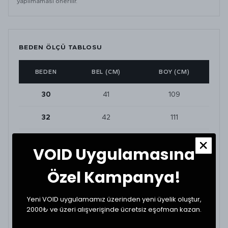
yapılmaması önerilir.
BEDEN ÖLÇÜ TABLOSU
BEDEN
BEL (CM)
BOY (CM)
30
41
109
32
42
111
34
44
114
VOID Uygulamasına
36
46
116
Özel Kampanya!
Yeni VOID uygulamamız üzerinden yeni üyelik oluştur,
BEDEN VE UYUMLULUK
2000₺ ve üzeri alışverişinde ücretsiz eşofman kazan.
Tekstil ürünlerinde beden seçimi modellere göre
değişkenlik gösterebilir. En doğru seçim için