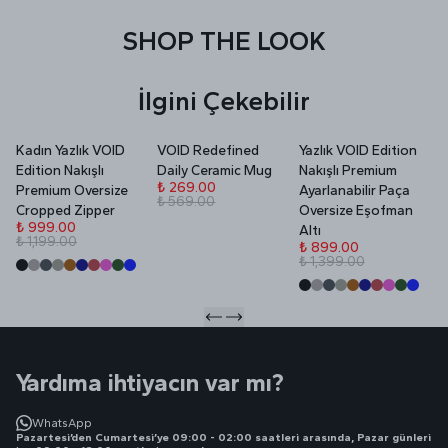
SHOP THE LOOK
İlgini Çekebilir
Kadın Yazlık VOID
VOID Redefined
Yazlık VOID Edition
V
Edition Nakışlı
Daily Ceramic Mug
Nakışlı Premium
P
₺ 269.00
Premium Oversize
Ayarlanabilir Paça
₺ 569.00
₺
Cropped Zipper
Oversize Eşofman
₺
₺ 999.00
Altı
₺ 1,199.00
₺ 899.00
₺ 1,399.00
Yardıma ihtiyacın var mı?
WhatsApp
Pazartesi’den Cumartesi’ye 09:00 - 02:00 saatleri arasında, Pazar günleri