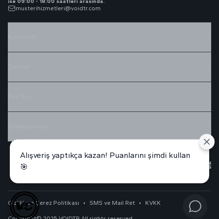
ise 09:00 - 18:00 saatleri arasında.
musterihizmetleri@voidtr.com
Kurumsal
Destek
For You
Koleksiyonlar
Alışveriş yaptıkça kazan! Puanlarını şimdi kullan
🎯
Gizlilik ve Çerez Politikası
•
SMS ve Mail Ret
•
KVKK
Copyright© 2025 VOIDTR All rights reserved.