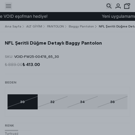
 VOID eşofman hediye!
Yeni uygulamamız üz
Ana Sayfa
ALT GİYİM
PANTOLON
Baggy Pantolon
NFL Şeritli Düğme Det
NFL Şeritli Düğme Detaylı Baggy Pantolon
SKU
:
VOID-FW25-00478_65_30
₺ 889.00
₺ 413.00
BEDEN
30
32
34
36
RENK
Turkuaz