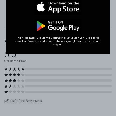
dolabınızdaki beğendiğiniz bir ürünün ölçülerini alıp
karşılaştırabilirsiniz.
* Ölçülerde +1/-1 cm farklılık olabilir.
Yalnızca mobil uygulama üzerinden oluşturulan yeni üyeliklerde
Müşteri Yorumları
geçerlidir. Mevcut üyelikler ve üyeliksiz alışverişler kampanyaya dahil
değildir.
0.0
Ortalama Puan
ÜRÜNÜ DEĞERLENDIR