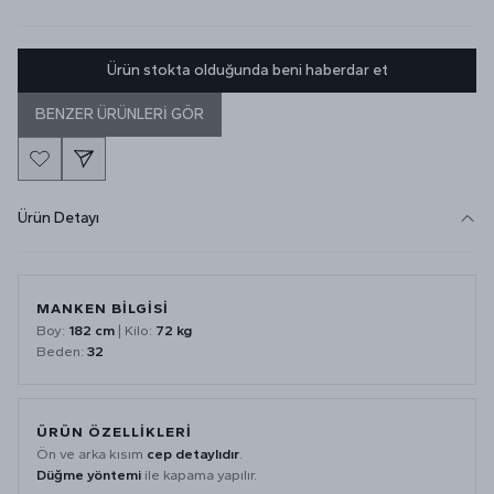
Ürün stokta olduğunda beni haberdar et
BENZER ÜRÜNLERİ GÖR
Ürün Detayı
MANKEN BİLGİSİ
Boy:
182 cm
| Kilo:
72 kg
Beden:
32
ÜRÜN ÖZELLİKLERİ
Ön ve arka kısım
cep detaylıdır
.
Düğme yöntemi
ile kapama yapılır.