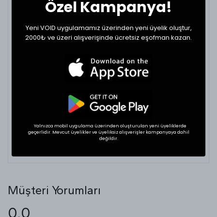
Özel Kampanya!
33
43
104
34
44
108
Yeni VOID uygulamamız üzerinden yeni üyelik oluştur,
2000₺ ve üzeri alışverişinde ücretsiz eşofman kazan.
36
46
108
BEDEN VE UYUMLULUK
Tekstil ürünlerinde beden seçimi modellere göre
değişkenlik gösterebilir. En doğru seçim için
dolabınızdaki beğendiğiniz bir ürünün ölçülerini alıp
karşılaştırabilirsiniz.
Yalnızca mobil uygulama üzerinden oluşturulan yeni üyeliklerde
geçerlidir. Mevcut üyelikler ve üyeliksiz alışverişler kampanyaya dahil
* Ölçülerde +1/-1 cm farklılık olabilir.
değildir.
Müşteri Yorumları
0.0