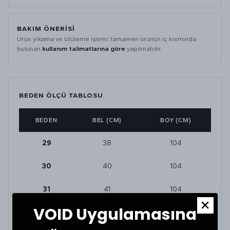
BAKIM ÖNERİSİ
Ürün yıkama ve ütüleme işlemi tamamen ürünün iç kısmında
bulunan
kullanım talimatlarına göre
yapılmalıdır.
BEDEN ÖLÇÜ TABLOSU
BEDEN
BEL (CM)
BOY (CM)
29
38
104
30
40
104
31
41
104
VOID Uygulamasına
32
42
104