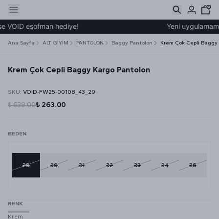
 VOID eşofman hediye!
Yeni uygulamamız ü
Ana Sayfa
ALT GİYİM
PANTOLON
Baggy Pantolon
Krem Çok Cepli Baggy
Krem Çok Cepli Baggy Kargo Pantolon
SKU
:
VOID-FW25-00108_43_29
₺ 639.00
₺ 263.00
BEDEN
29
30
31
32
33
34
36
RENK
Krem