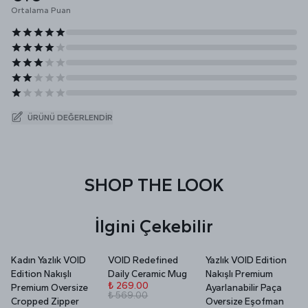
Ortalama Puan
ÜRÜNÜ DEĞERLENDIR
SHOP THE LOOK
İlgini Çekebilir
Kadın Yazlık VOID
VOID Redefined
Yazlık VOID Edition
V
Edition Nakışlı
Daily Ceramic Mug
Nakışlı Premium
P
₺ 269.00
Premium Oversize
Ayarlanabilir Paça
₺ 569.00
₺
Cropped Zipper
Oversize Eşofman