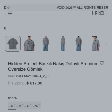
VED ©
VOID 2026™ ALL RIGHTS RESERVE
0
Hidden Project Baskılı Nakış Detaylı Premium
Oversize Gömlek
SKU
:
VOID-SS25-00624_2_S
₺ 1,229.00
₺ 617.00
BEDEN
S
M
L
XL