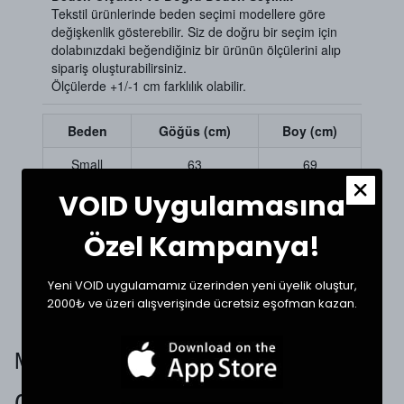
Tekstil ürünlerinde beden seçimi modellere göre
değişkenlik gösterebilir. Siz de doğru bir seçim için
dolabınızdaki beğendiğiniz bir ürünün ölçülerini alıp
sipariş oluşturabilirsiniz.
Ölçülerde +1/-1 cm farklılık olabilir.
Beden
Göğüs (cm)
Boy (cm)
Small
63
69
VOID Uygulamasına
Medium
65
70
Large
67
72
Özel Kampanya!
XLarge
68
73
Yeni VOID uygulamamız üzerinden yeni üyelik oluştur,
2000₺ ve üzeri alışverişinde ücretsiz eşofman kazan.
Müşteri Yorumları
0.0