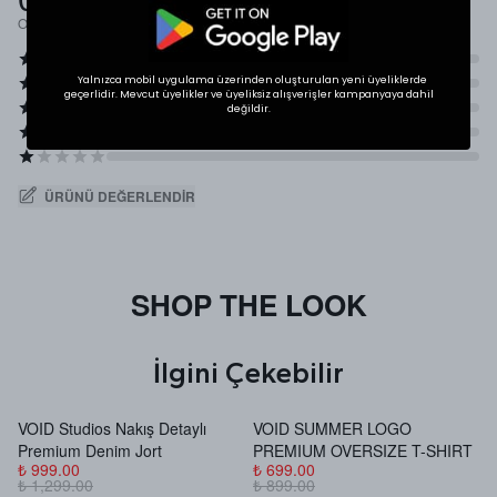
Ortalama Puan
Yalnızca mobil uygulama üzerinden oluşturulan yeni üyeliklerde
geçerlidir. Mevcut üyelikler ve üyeliksiz alışverişler kampanyaya dahil
değildir.
ÜRÜNÜ DEĞERLENDIR
SHOP THE LOOK
İlgini Çekebilir
VOID Studios Nakış Detaylı
VOID SUMMER LOGO
V
Premium Denim Jort
PREMIUM OVERSIZE T-SHIRT
B
₺ 999.00
₺ 699.00
₺
₺ 1,299.00
₺ 899.00
₺