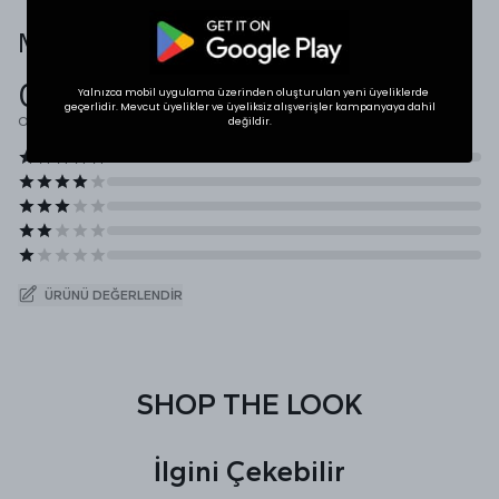
Müşteri Yorumları
0.0
Yalnızca mobil uygulama üzerinden oluşturulan yeni üyeliklerde
geçerlidir. Mevcut üyelikler ve üyeliksiz alışverişler kampanyaya dahil
Ortalama Puan
değildir.
ÜRÜNÜ DEĞERLENDIR
SHOP THE LOOK
İlgini Çekebilir