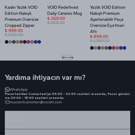
Kadın Yazlık VOID
VOID Redefined
Yazlık VOID Edition
V
Edition Nakışlı
Daily Ceramic Mug
Nakışlı Premium
P
₺ 269.00
Premium Oversize
Ayarlanabilir Paça
₺ 569.00
₺
Cropped Zipper
Oversize Eşofman
₺
₺ 999.00
Altı
₺ 1,199.00
₺ 899.00
₺ 1,399.00
Yardıma ihtiyacın var mı?
WhatsApp
Pazartesi’den Cumartesi’ye 09:00 - 02:00 saatleri arasında, Pazar günleri
ise 09:00 - 18:00 saatleri arasında.
musterihizmetleri@voidtr.com
Kurumsal