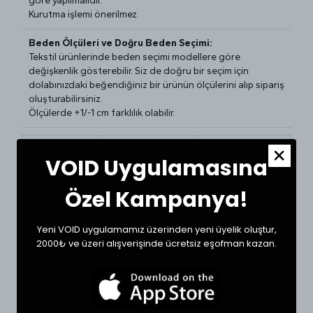
göre yapılmalıdır.
Kurutma işlemi önerilmez.
Beden Ölçüleri ve Doğru Beden Seçimi:
Tekstil ürünlerinde beden seçimi modellere göre
değişkenlik gösterebilir. Siz de doğru bir seçim için
dolabınızdaki beğendiğiniz bir ürünün ölçülerini alıp sipariş
oluşturabilirsiniz.
Ölçülerde +1/-1 cm farklılık olabilir.
Beden
Bel (cm)
Boy (cm)
VOID Uygulamasına
30
39
112
Özel Kampanya!
32
40
112
34
43
114
Yeni VOID uygulamamız üzerinden yeni üyelik oluştur,
2000₺ ve üzeri alışverişinde ücretsiz eşofman kazan.
36
44
114
40
48
117