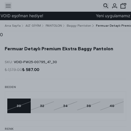
VOID eşofman hediye!
Yeni uygulamamız üze
Ana Sayfa
ALT GİYİM
PANTOLON
Baggy Pantolon
Fermuar Detaylı Prem
0
Fermuar Detaylı Premium Ekstra Baggy Pantolon
SKU
:
VOID-FW25-00795_47_30
₺ 1,179.00
₺ 587.00
BEDEN
30
32
34
36
40
RENK