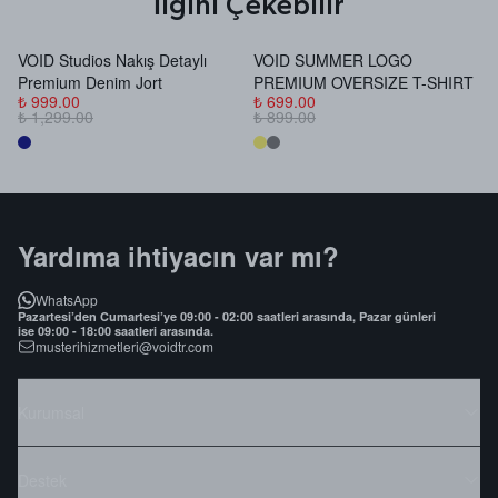
İlgini Çekebilir
VOID Studios Nakış Detaylı
VOID SUMMER LOGO
V
Premium Denim Jort
PREMIUM OVERSIZE T-SHIRT
B
₺ 999.00
₺ 699.00
₺
₺ 1,299.00
₺ 899.00
₺
Yardıma ihtiyacın var mı?
WhatsApp
Pazartesi’den Cumartesi’ye 09:00 - 02:00 saatleri arasında, Pazar günleri
ise 09:00 - 18:00 saatleri arasında.
musterihizmetleri@voidtr.com
Kurumsal
Destek