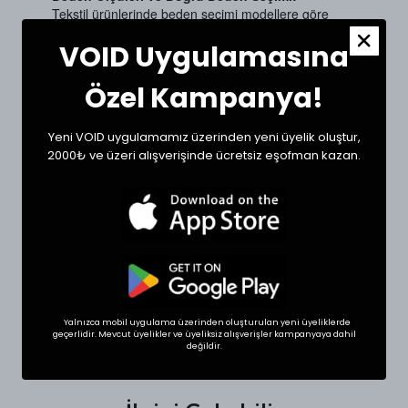
Tekstil ürünlerinde beden seçimi modellere göre
değişkenlik gösterebilir. Siz de doğru bir seçim için
VOID Uygulamasına
dolabınızdaki beğendiğiniz bir ürünün ölçülerini alıp
sipariş oluşturabilirsiniz.
Ölçülerde +1/-1 cm farklılık olabilir.
Özel Kampanya!
Beden
Göğüs (cm)
Boy (cm)
Yeni VOID uygulamamız üzerinden yeni üyelik oluştur,
2000₺ ve üzeri alışverişinde ücretsiz eşofman kazan.
Small
55
68
Medium
57
71
Large
60
72
XLarge
60
74
Yalnızca mobil uygulama üzerinden oluşturulan yeni üyeliklerde
geçerlidir. Mevcut üyelikler ve üyeliksiz alışverişler kampanyaya dahil
SHOP THE LOOK
değildir.