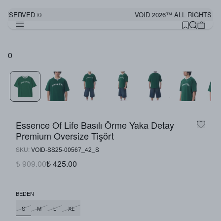
 RESERVED ©
VOID 2026™ ALL RIGHTS R
0
Essence Of Life Basılı Örme Yaka Detay
Premium Oversize Tişört
SKU
:
VOID-SS25-00567_42_S
₺ 909.00
₺ 425.00
BEDEN
S
M
L
XL