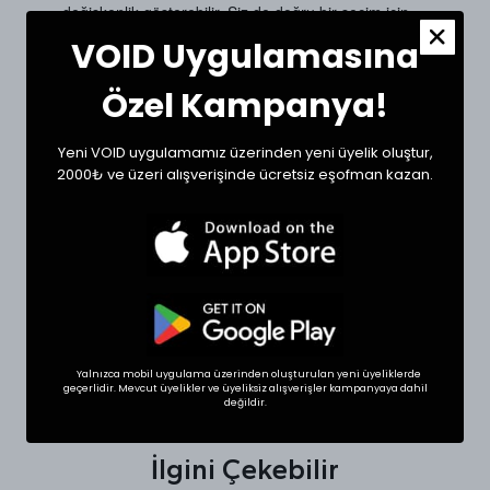
değişkenlik gösterebilir. Siz de doğru bir seçim için
dolabınızdaki beğendiğiniz bir ürünün ölçülerini alıp
VOID Uygulamasına
sipariş oluşturabilirsiniz.
Ölçülerde +1/-1 cm farklılık olabilir.
Özel Kampanya!
Beden
Bel (cm)
Boy (cm)
Yeni VOID uygulamamız üzerinden yeni üyelik oluştur,
Small
36
50
2000₺ ve üzeri alışverişinde ücretsiz eşofman kazan.
37
50
Medium
Large
38
51
XLarge
39
52
Yalnızca mobil uygulama üzerinden oluşturulan yeni üyeliklerde
SHOP THE LOOK
geçerlidir. Mevcut üyelikler ve üyeliksiz alışverişler kampanyaya dahil
değildir.
İlgini Çekebilir