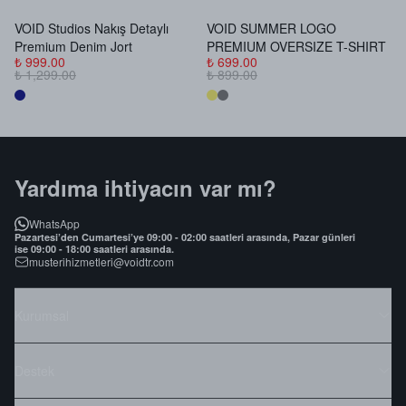
VOID Studios Nakış Detaylı
VOID SUMMER LOGO
V
Premium Denim Jort
PREMIUM OVERSIZE T-SHIRT
B
₺ 999.00
₺ 699.00
₺
₺ 1,299.00
₺ 899.00
₺
Yardıma ihtiyacın var mı?
WhatsApp
Pazartesi’den Cumartesi’ye 09:00 - 02:00 saatleri arasında, Pazar günleri
ise 09:00 - 18:00 saatleri arasında.
musterihizmetleri@voidtr.com
Kurumsal
Destek