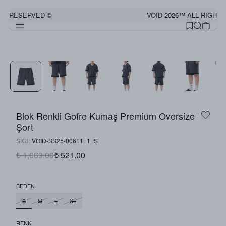
TS RESERVED ©
VOID 2026™ ALL RIGHTS
Blok Renkli Gofre Kumaş Premium Oversize
Şort
SKU
:
VOID-SS25-00611_1_S
₺ 1,069.00
₺ 521.00
BEDEN
S
M
L
XL
RENK