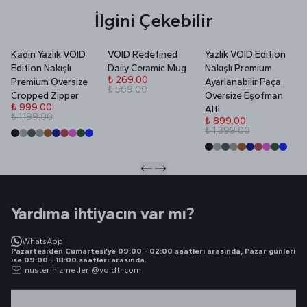
İlgini Çekebilir
Kadın Yazlık VOID
VOID Redefined
Yazlık VOID Edition
V
Edition Nakışlı
Daily Ceramic Mug
Nakışlı Premium
P
₺ 269.00
Premium Oversize
Ayarlanabilir Paça
₺ 569.00
₺
Cropped Zipper
Oversize Eşofman
₺
₺ 999.00
Altı
₺ 1,199.00
₺ 899.00
₺ 1,399.00
Yardıma ihtiyacın var mı?
WhatsApp
Pazartesi’den Cumartesi’ye 09:00 - 02:00 saatleri arasında, Pazar günleri
ise 09:00 - 18:00 saatleri arasında.
musterihizmetleri@voidtr.com