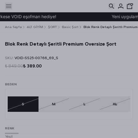
kese VOID eşofman hediye!
Yeni uygulamam
Ana Sayfa
ALT GİYİM
ŞORT
Basic Şort
Blok Renk Detaylı Şeritli Premium
Blok Renk Detaylı Şeritli Premium Oversize Şort
SKU
:
VOID-SS25-00766_69_S
₺ 849.00
₺ 389.00
BEDEN
S
M
L
XL
RENK
Yeşil