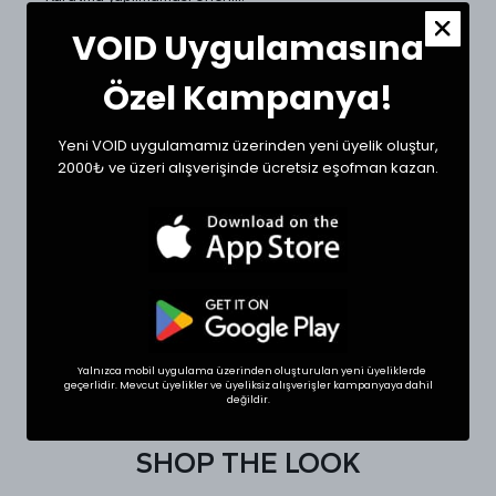
VOID Uygulamasına
Beden Ölçüleri ve Doğru Beden Seçimi:
Tekstil ürünlerinde beden seçimi modellere göre
Özel Kampanya!
değişkenlik gösterebilir. Siz de doğru bir seçim için
dolabınızdaki beğendiğiniz bir ürünün ölçülerini alıp sipariş
oluşturabilirsiniz.
Yeni VOID uygulamamız üzerinden yeni üyelik oluştur,
Ölçülerde +1/-1 cm farklılık olabilir.
2000₺ ve üzeri alışverişinde ücretsiz eşofman kazan.
Beden
Bel (cm)
Boy (cm)
Small
34
46
Medium
37
46
Large
39
48
XLarge
41
49
Yalnızca mobil uygulama üzerinden oluşturulan yeni üyeliklerde
geçerlidir. Mevcut üyelikler ve üyeliksiz alışverişler kampanyaya dahil
değildir.
SHOP THE LOOK