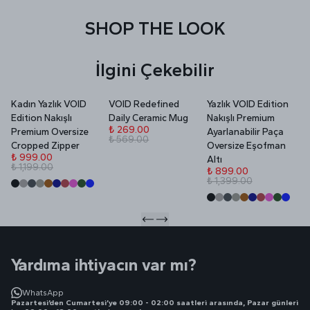
SHOP THE LOOK
İlgini Çekebilir
Kadın Yazlık VOID
VOID Redefined
Yazlık VOID Edition
V
Edition Nakışlı
Daily Ceramic Mug
Nakışlı Premium
P
₺ 269.00
Premium Oversize
Ayarlanabilir Paça
₺ 569.00
₺
Cropped Zipper
Oversize Eşofman
₺
₺ 999.00
Altı
₺ 1,199.00
₺ 899.00
₺ 1,399.00
Yardıma ihtiyacın var mı?
WhatsApp
Pazartesi’den Cumartesi’ye 09:00 - 02:00 saatleri arasında, Pazar günleri