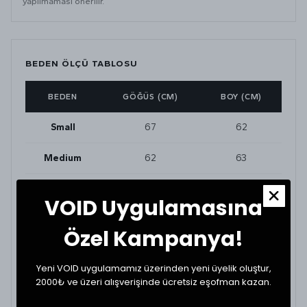
yapılmaması önerilir.
BEDEN ÖLÇÜ TABLOSU
BEDEN
GÖĞÜS (CM)
BOY (CM)
Small
67
62
Medium
62
63
Large
69
65
VOID Uygulamasına
XLarge
70
66
Özel Kampanya!
Yeni VOID uygulamamız üzerinden yeni üyelik oluştur,
BEDEN VE UYUMLULUK
2000₺ ve üzeri alışverişinde ücretsiz eşofman kazan.
Tekstil ürünlerinde beden seçimi modellere göre
değişkenlik gösterebilir. En doğru seçim için