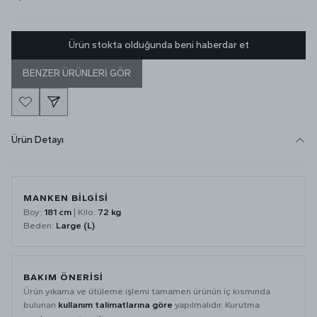
Ürün stokta olduğunda beni haberdar et
BENZER ÜRÜNLERİ GÖR
Ürün Detayı
MANKEN BİLGİSİ
Boy:
181 cm
| Kilo:
72 kg
Beden:
Large (L)
BAKIM ÖNERİSİ
Ürün yıkama ve ütüleme işlemi tamamen ürünün iç kısmında
bulunan
kullanım talimatlarına göre
yapılmalıdır. Kurutma