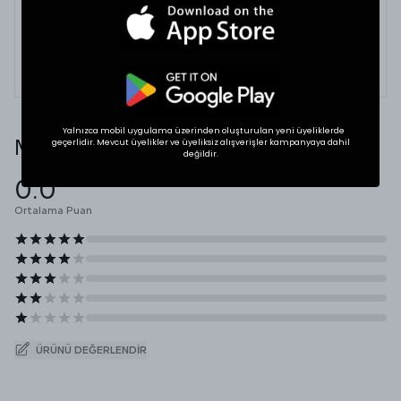
dolabınızdaki beğendiğiniz bir ürünün ölçülerini alıp
karşılaştırabilirsiniz.
* Ölçülerde +1/-1 cm farklılık olabilir.
Yalnızca mobil uygulama üzerinden oluşturulan yeni üyeliklerde
Müşteri Yorumları
geçerlidir. Mevcut üyelikler ve üyeliksiz alışverişler kampanyaya dahil
değildir.
0.0
Ortalama Puan
ÜRÜNÜ DEĞERLENDIR