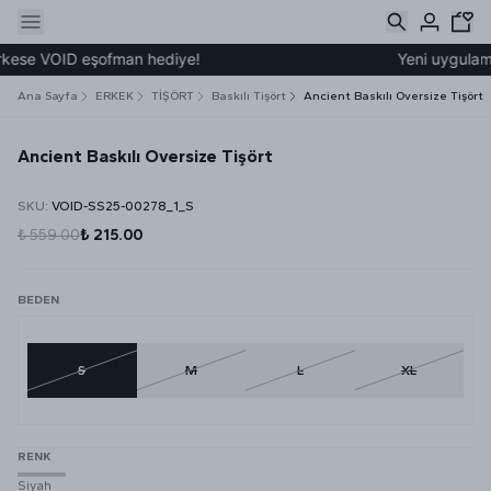
kese VOID eşofman hediye!
Yeni uygulamamı
Ana Sayfa
ERKEK
TİŞÖRT
Baskılı Tişört
Ancient Baskılı Oversize Tişört
Ancient Baskılı Oversize Tişört
SKU
:
VOID-SS25-00278_1_S
₺ 559.00
₺ 215.00
BEDEN
S
M
L
XL
RENK
Siyah