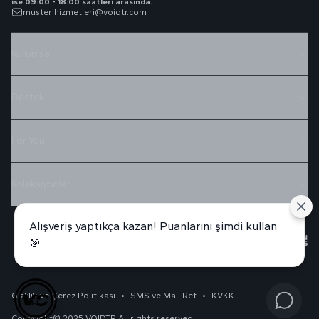
ise 09:00 - 18:00 saatleri arasında.
musterihizmetleri@voidtr.com
Kurumsal
Destek
For You
Koleksiyonlar
Alışveriş yaptıkça kazan! Puanlarını şimdi kullan
🎯
Gizlilik ve Çerez Politikası
•
SMS ve Mail Ret
•
KVKK
Copyright© 2025 VOIDTR All rights reserved.