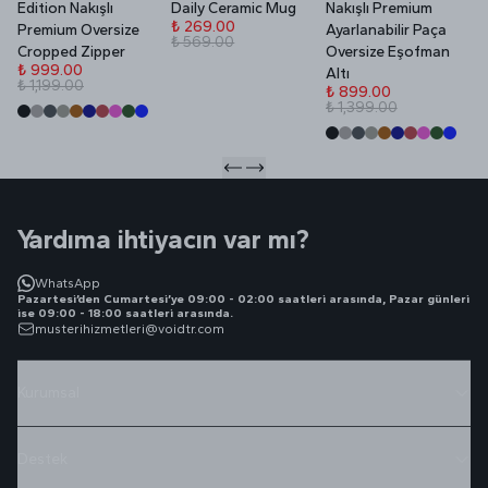
Edition Nakışlı
Daily Ceramic Mug
Nakışlı Premium
P
₺ 269.00
Premium Oversize
Ayarlanabilir Paça
₺ 569.00
₺
Cropped Zipper
Oversize Eşofman
₺
₺ 999.00
Altı
₺ 1,199.00
₺ 899.00
₺ 1,399.00
Yardıma ihtiyacın var mı?
WhatsApp
Pazartesi’den Cumartesi’ye 09:00 - 02:00 saatleri arasında, Pazar günleri
ise 09:00 - 18:00 saatleri arasında.
musterihizmetleri@voidtr.com
Kurumsal
Destek