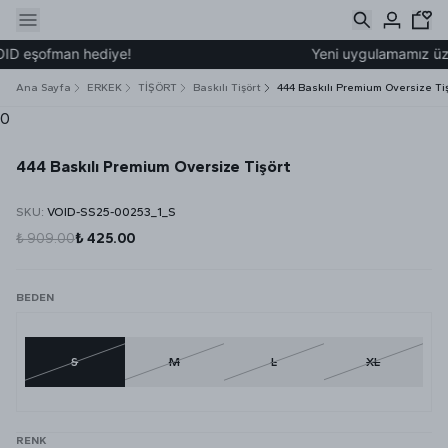
ID eşofman hediye!
Yeni uygulamamız üzeri
Ana Sayfa
ERKEK
TİŞÖRT
Baskılı Tişört
444 Baskılı Premium Oversize Ti
0
444 Baskılı Premium Oversize Tişört
SKU
:
VOID-SS25-00253_1_S
₺ 909.00
₺ 425.00
BEDEN
S
M
L
XL
RENK