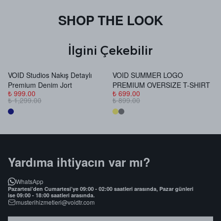
SHOP THE LOOK
İlgini Çekebilir
VOID Studios Nakış Detaylı
VOID SUMMER LOGO
V
Premium Denim Jort
PREMIUM OVERSIZE T-SHIRT
B
₺ 999.00
₺ 699.00
₺
₺ 1,299.00
₺ 899.00
₺
Yardıma ihtiyacın var mı?
WhatsApp
Pazartesi’den Cumartesi’ye 09:00 - 02:00 saatleri arasında, Pazar günleri
ise 09:00 - 18:00 saatleri arasında.
musterihizmetleri@voidtr.com