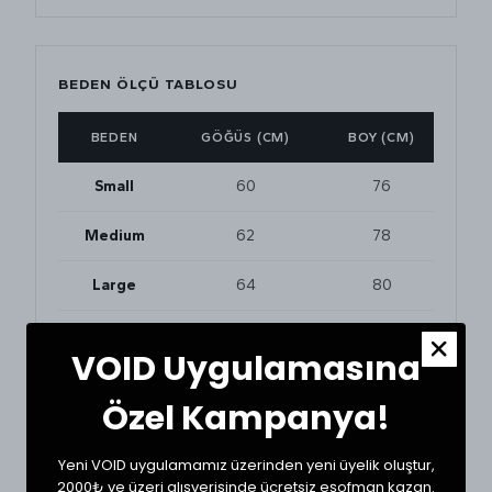
BEDEN ÖLÇÜ TABLOSU
BEDEN
GÖĞÜS (CM)
BOY (CM)
Small
60
76
Medium
62
78
Large
64
80
XLarge
66
80
VOID Uygulamasına
Özel Kampanya!
BEDEN VE UYUMLULUK
Tekstil ürünlerinde beden seçimi modellere göre
Yeni VOID uygulamamız üzerinden yeni üyelik oluştur,
değişkenlik gösterebilir. En doğru seçim için
dolabınızdaki beğendiğiniz bir ürünün ölçülerini alıp
2000₺ ve üzeri alışverişinde ücretsiz eşofman kazan.