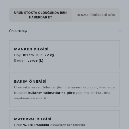
ÜRÜN STOKTA OLDUĞUNDA BENI
BENZER ÜRÜNLERİ GÖR
HABERDAR ET
Ürün Detayı
MANKEN BİLGİSİ
Boy:
181 cm
| Kilo:
72 kg
Beden:
Large (L)
BAKIM ÖNERİSİ
Ürün yıkama ve ütüleme işlemi tamamen ürünün iç kısmında
bulunan
kullanım talimatlarına göre
yapılmalıdır. Kurutma
yapılmaması önerilir.
MATERYAL BİLGİSİ
Ürün
%100 Pamuklu
kumaştan üretilmiştir.