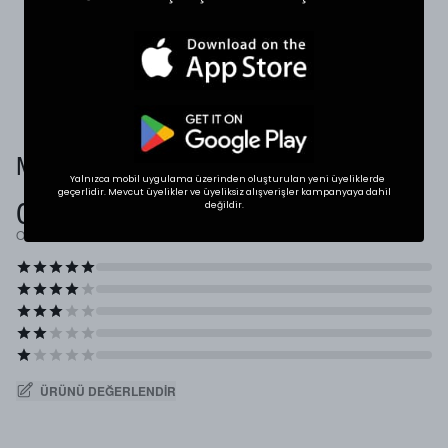
karşılaştırabilirsiniz.
* Ölçülerde +1/-1 cm farklılık olabilir.
Müşteri Yorumları
Yalnızca mobil uygulama üzerinden oluşturulan yeni üyeliklerde
geçerlidir. Mevcut üyelikler ve üyeliksiz alışverişler kampanyaya dahil
0.0
değildir.
Ortalama Puan
ÜRÜNÜ DEĞERLENDIR