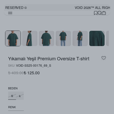
TS RESERVED ©
VOID 2026™ ALL RIGHTS
Yıkamalı Yeşil Premium Oversize T-shirt
SKU
:
VOID-SS25-00176_69_S
₺ 409.00
₺ 125.00
BEDEN
S
L
RENK