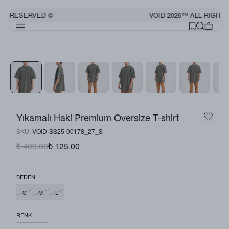
TS RESERVED ©
VOID 2026™ ALL RIGHTS
Yıkamalı Haki Premium Oversize T-shirt
SKU
:
VOID-SS25-00178_27_S
₺ 409.00
₺ 125.00
BEDEN
S
M
L
RENK