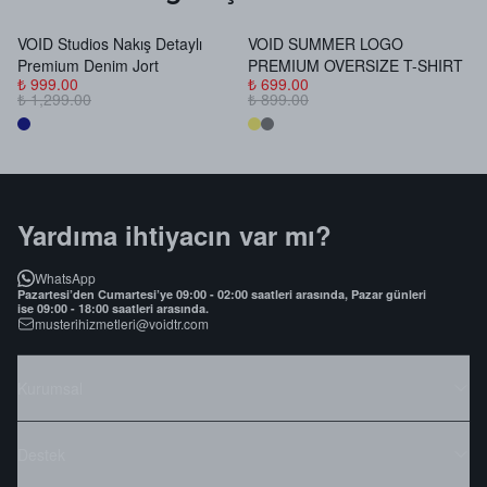
VOID Studios Nakış Detaylı
VOID SUMMER LOGO
V
Premium Denim Jort
PREMIUM OVERSIZE T-SHIRT
B
₺ 999.00
₺ 699.00
₺
₺ 1,299.00
₺ 899.00
₺
Yardıma ihtiyacın var mı?
WhatsApp
Pazartesi’den Cumartesi’ye 09:00 - 02:00 saatleri arasında, Pazar günleri
ise 09:00 - 18:00 saatleri arasında.
musterihizmetleri@voidtr.com
Kurumsal
Destek