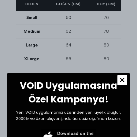
BEDEN
GÖĞÜS (CM)
BOY (CM)
Small
60
76
Medium
62
78
Large
64
80
XLarge
66
80
VOID Uygulamasına
BEDEN VE UYUMLULUK
Tekstil ürünlerinde beden seçimi modellere göre
değişkenlik gösterebilir. En doğru seçim için
Özel Kampanya!
dolabınızdaki beğendiğiniz bir ürünün ölçülerini alıp
karşılaştırabilirsiniz.
Yeni VOID uygulamamız üzerinden yeni üyelik oluştur,
* Ölçülerde +1/-1 cm farklılık olabilir.
2000₺ ve üzeri alışverişinde ücretsiz eşofman kazan.