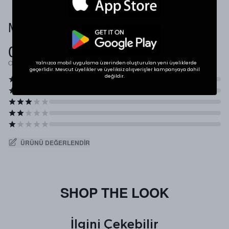
Müşteri Yorumları
0.0
Ortalama Puan
Yalnızca mobil uygulama üzerinden oluşturulan yeni üyeliklerde
geçerlidir. Mevcut üyelikler ve üyeliksiz alışverişler kampanyaya dahil
değildir.
ÜRÜNÜ DEĞERLENDIR
SHOP THE LOOK
İlgini Çekebilir