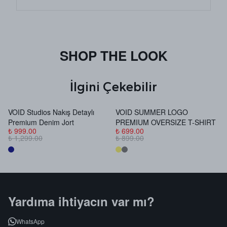
SHOP THE LOOK
İlgini Çekebilir
VOID Studios Nakış Detaylı
VOID SUMMER LOGO
V
Premium Denim Jort
PREMIUM OVERSIZE T-SHIRT
B
₺ 999.00
₺ 699.00
₺
₺ 1,299.00
₺ 899.00
₺
Yardıma ihtiyacın var mı?
WhatsApp