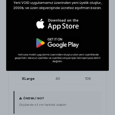
Yeni VOID uygulamamız üzerinden yeni üyelik oluştur,
beğendiğiniz bir ürünün ölçülerini alıp sipariş
2000₺ ve üzeri alışverişinde ücretsiz eşofman kazan.
oluşturabilirsiniz.
BEDEN
BEL (cm)
BOY (cm)
XSmall
32
102
Small
34
102
Yalnızca mobil uygulama üzerinden oluşturulan yeni üyeliklerde
Medium
36
104
geçerlidir. Mevcut üyelikler ve üyeliksiz alışverişler kampanyaya dahil
değildir.
Large
38
106
XLarge
40
106
⚠ ÖNEMLİ NOT
Ölçülerde ±3 cm farklılık olabilir.