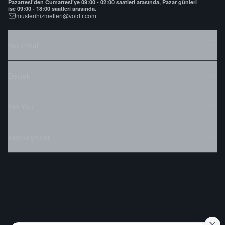
Pazartesi’den Cumartesi’ye 09:00 - 02:00 saatleri arasında, Pazar günleri
ise 09:00 - 18:00 saatleri arasında.
musterihizmetleri@voidtr.com
Kurumsal
Destek
For You
Koleksiyonlar