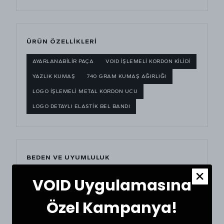
ÜRÜN ÖZELLİKLERİ
AYARLANABİLİR PAÇA
VOID İŞLEMELİ KORDON KİLİDİ
YAZLIK KUMAŞ
740 GRAM KUMAŞ AĞIRLIĞI
LOGO İŞLEMELİ METAL KORDON UCU
LOGO DETAYLI ELASTİK BEL BANDI
BEDEN VE UYUMLULUK
Manken boyu:
176 cm
— Manken kilosu:
65 kg
VOID Uygulamasına
Kadın manken boyu:
173 cm
— Kadın manken kilosu:
61
kg
Özel Kampanya!
Mankenin giydiği beden:
Medium (M)-
XSmall (XS)
Tekstil ürünlerinde beden seçimi modellere göre
değişkenlik gösterebilir. Doğru seçim için dolabınızdaki