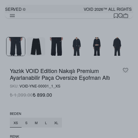
RESERVED ©
VOID 2026™ ALL RIGHTS R
Görünümü Tamamla
Yazlık VOID Edition Nakışlı Premium
Ayarlanabilir Paça Oversize Eşofman Altı
SKU
:
VOID-YNE-00001_1_XS
₺ 1,399.00
₺ 899.00
BEDEN
XS
S
M
L
XL
RENK