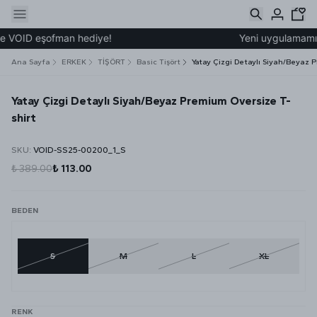
e VOID eşofman hediye!
Yeni uygulamamız ü
Ana Sayfa
ERKEK
TİŞÖRT
Basic Tişört
Yatay Çizgi Detaylı Siyah/Beyaz 
Yatay Çizgi Detaylı Siyah/Beyaz Premium Oversize T-
shirt
SKU
:
VOID-SS25-00200_1_S
₺ 389.00
₺ 113.00
BEDEN
S
M
L
XL
RENK