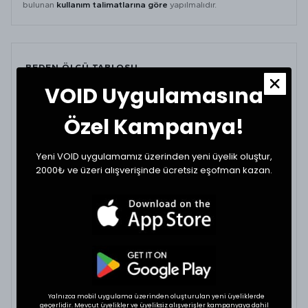
bulunan
kullanım talimatlarına göre
yapılmalıdır.
BEDEN ÖLÇÜ TABLOSU
VOID Uygulamasına
BEDEN
GÖĞÜS (CM)
BOY (CM)
Özel Kampanya!
Small
60
76
Yeni VOID uygulamamız üzerinden yeni üyelik oluştur,
Medium
62
78
2000₺ ve üzeri alışverişinde ücretsiz eşofman kazan.
Large
64
80
XLarge
66
80
BEDEN VE UYUMLULUK
Tekstil ürünlerinde beden seçimi modellere göre
Yalnızca mobil uygulama üzerinden oluşturulan yeni üyeliklerde
değişkenlik gösterebilir. En doğru seçim için
geçerlidir. Mevcut üyelikler ve üyeliksiz alışverişler kampanyaya dahil