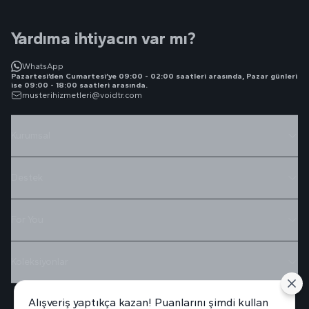
Yardıma ihtiyacın var mı?
WhatsApp
Pazartesi’den Cumartesi’ye 09:00 - 02:00 saatleri arasında, Pazar günleri
ise 09:00 - 18:00 saatleri arasında.
musterihizmetleri@voidtr.com
Kurumsal
Destek
For You
Koleksiyonlar
Alışveriş yaptıkça kazan! Puanlarını şimdi kullan