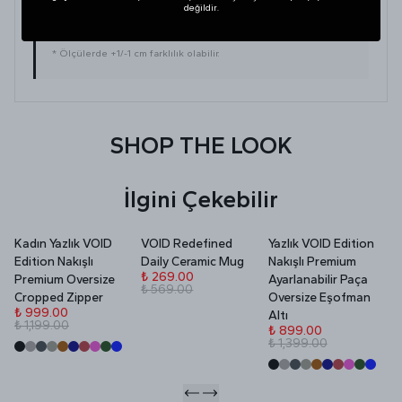
değildir.
dolabınızdaki beğendiğiniz bir ürünün ölçülerini alıp
karşılaştırabilirsiniz.
* Ölçülerde +1/-1 cm farklılık olabilir.
SHOP THE LOOK
İlgini Çekebilir
Kadın Yazlık VOID
VOID Redefined
Yazlık VOID Edition
V
Edition Nakışlı
Daily Ceramic Mug
Nakışlı Premium
P
₺ 269.00
Premium Oversize
Ayarlanabilir Paça
₺ 569.00
₺
Cropped Zipper
Oversize Eşofman
₺
₺ 999.00
Altı
₺ 1,199.00
₺ 899.00
₺ 1,399.00