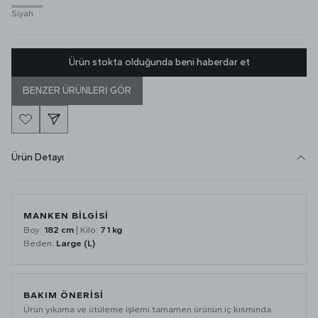
Siyah
Ürün stokta olduğunda beni haberdar et
BENZER ÜRÜNLERİ GÖR
Ürün Detayı
MANKEN BİLGİSİ
Boy:
182 cm
| Kilo:
71 kg
Beden:
Large (L)
BAKIM ÖNERİSİ
Ürün yıkama ve ütüleme işlemi tamamen ürünün iç kısmında