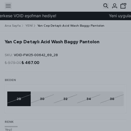
erkese VOID eşofman hediye!
Yeni uygulama
Ana Sayfa
YENİ
Yan Cep Detaylı Acid Wash Baggy Pantolon
Yan Cep Detaylı Acid Wash Baggy Pantolon
SKU
:
VOID-FW25-00642_69_28
₺ 979.00
₺ 467.00
BEDEN
28
30
32
34
36
RENK
Yeşil