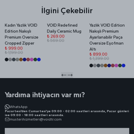
İlgini Çekebilir
Kadın Yazlık VOID
VOID Redefined
Yazlık VOID Edition
V
Edition Nakışlı
Daily Ceramic Mug
Nakışlı Premium
P
₺ 269.00
Premium Oversize
Ayarlanabilir Paça
₺ 569.00
₺
Cropped Zipper
Oversize Eşofman
₺
₺ 999.00
Altı
₺ 1,199.00
₺ 899.00
₺ 1,399.00
Yardıma ihtiyacın var mı?
WhatsApp
Pazartesi’den Cumartesi’ye 09:00 - 02:00 saatleri arasında, Pazar günleri
ise 09:00 - 18:00 saatleri arasında.
musterihizmetleri@voidtr.com