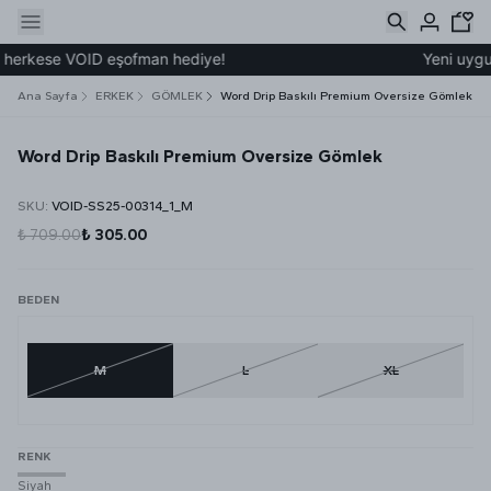
herkese VOID eşofman hediye!
Yeni uygula
Ana Sayfa
ERKEK
GÖMLEK
Word Drip Baskılı Premium Oversize Gömlek
Word Drip Baskılı Premium Oversize Gömlek
SKU
:
VOID-SS25-00314_1_M
₺ 709.00
₺ 305.00
BEDEN
M
L
XL
RENK
Siyah