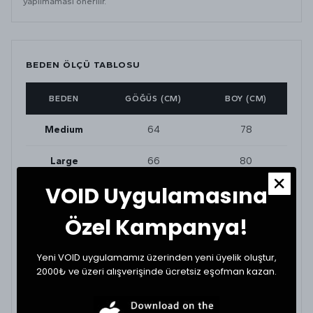
yapılmaması önerilir.
BEDEN ÖLÇÜ TABLOSU
BEDEN
GÖĞÜS (CM)
BOY (CM)
Medium
64
78
Large
66
80
VOID Uygulamasına
XLarge
68
82
Özel Kampanya!
BEDEN VE UYUMLULUK
Yeni VOID uygulamamız üzerinden yeni üyelik oluştur,
Tekstil ürünlerinde beden seçimi modellere göre
2000₺ ve üzeri alışverişinde ücretsiz eşofman kazan.
değişkenlik gösterebilir. En doğru seçim için
dolabınızdaki beğendiğiniz bir ürünün ölçülerini alıp
karşılaştırabilirsiniz.