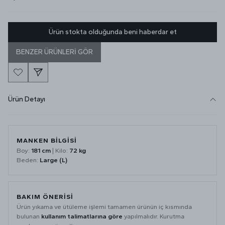
Ürün stokta olduğunda beni haberdar et
BENZER ÜRÜNLERİ GÖR
Ürün Detayı
MANKEN BİLGİSİ
Boy:
181 cm
| Kilo:
72 kg
Beden:
Large (L)
BAKIM ÖNERİSİ
Ürün yıkama ve ütüleme işlemi tamamen ürünün iç kısmında
bulunan
kullanım talimatlarına göre
yapılmalıdır. Kurutma