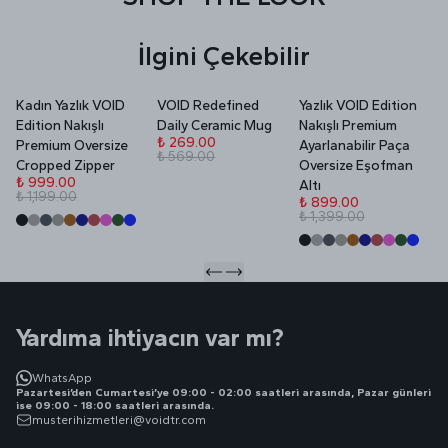
İlgini Çekebilir
Kadın Yazlık VOID
VOID Redefined
Yazlık VOID Edition
V
Edition Nakışlı
Daily Ceramic Mug
Nakışlı Premium
P
₺ 269.00
Premium Oversize
Ayarlanabilir Paça
₺ 569.00
₺
Cropped Zipper
Oversize Eşofman
₺
₺ 999.00
Altı
₺ 1,199.00
₺ 899.00
₺ 1,399.00
Yardıma ihtiyacın var mı?
WhatsApp
Pazartesi’den Cumartesi’ye 09:00 - 02:00 saatleri arasında, Pazar günleri
ise 09:00 - 18:00 saatleri arasında.
musterihizmetleri@voidtr.com