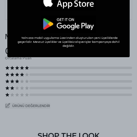
* Ölçülerde +1/-1 cm farklılık olabilir.
Müşteri Yorumları
Yalnızca mobil uygulama üzerinden oluşturulan yeni üyeliklerde
geçerlidir. Mevcut üyelikler ve üyeliksiz alışverişler kampanyaya dahil
değildir.
0.0
Ortalama Puan
ÜRÜNÜ DEĞERLENDIR
SHOP THE LOOK