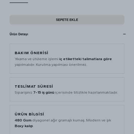
SEPETE EKLE
Ürün Detayı
BAKIM ÖNERISI
Yıkama ve ütüleme işlemi
iç etiketteki talimatlara göre
yapılmalıdır. Kurutma yapılması önerilmez.
TESLIMAT SÜRESI
Siparişiniz
7-15 iş günü
içerisinde titizlikle hazırlanmaktadır.
ÜRÜN BILGISI
480 Gsm
diyagonel ağır gramajlı kumaş. Modern ve şık
Boxy kalıp
.