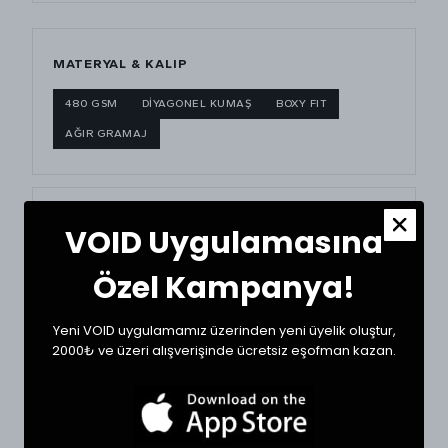
MATERYAL & KALIP
480 GSM
DİYAGONEL KUMAŞ
BOXY FIT
AĞIR GRAMAJ
BEDEN ÖLÇÜ TABLOSU
VOID Uygulamasına
BEDEN
GÖĞÜS (CM)
BOY (CM)
Özel Kampanya!
Small
71
63
Yeni VOID uygulamamız üzerinden yeni üyelik oluştur,
2000₺ ve üzeri alışverişinde ücretsiz eşofman kazan.
Medium
72
64
Large
75
67