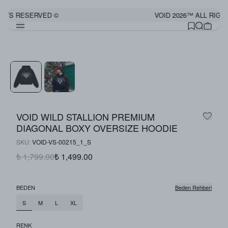
GHTS RESERVED ©
VOID 2026™ ALL RIGH
Görünümü Tamamla
VOID WILD STALLION PREMIUM
DIAGONAL BOXY OVERSIZE HOODIE
SKU
:
VOID-VS-00215_1_S
₺ 1,799.00
₺ 1,499.00
BEDEN
Beden Rehberi
S
M
L
XL
RENK