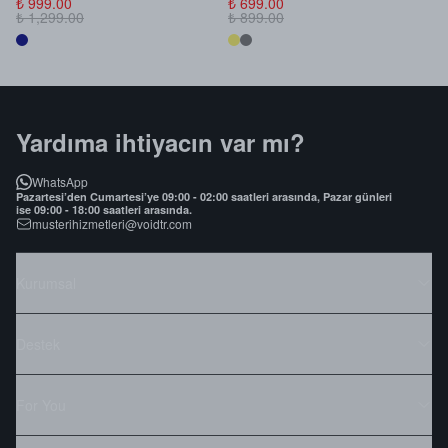
₺ 999.00
₺ 699.00
₺
₺ 1,299.00
₺ 899.00
₺
Yardıma ihtiyacın var mı?
WhatsApp
Pazartesi’den Cumartesi’ye 09:00 - 02:00 saatleri arasında, Pazar günleri
ise 09:00 - 18:00 saatleri arasında.
musterihizmetleri@voidtr.com
Kurumsal
Destek
For You