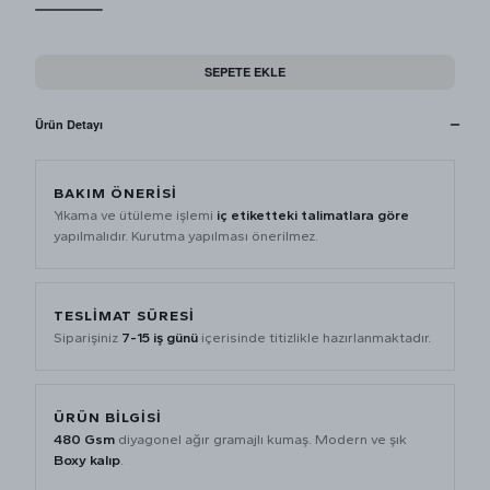
SEPETE EKLE
Ürün Detayı
BAKIM ÖNERISI
Yıkama ve ütüleme işlemi
iç etiketteki talimatlara göre
yapılmalıdır. Kurutma yapılması önerilmez.
TESLIMAT SÜRESI
Siparişiniz
7-15 iş günü
içerisinde titizlikle hazırlanmaktadır.
ÜRÜN BILGISI
480 Gsm
diyagonel ağır gramajlı kumaş. Modern ve şık
Boxy kalıp
.