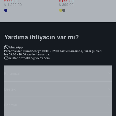
₺ 999.00
₺ 699.00
₺
₺ 1,299.00
₺ 899.00
₺
Yardıma ihtiyacın var mı?
WhatsApp
Pazartesi’den Cumartesi’ye 09:00 - 02:00 saatleri arasında, Pazar günleri
ise 09:00 - 18:00 saatleri arasında.
musterihizmetleri@voidtr.com
Kurumsal
Destek
For You