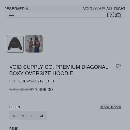
S RESERVED ©
VOID 2026™ ALL RIGHTS
Görünümü Tamamla
VOID SUPPLY CO. PREMIUM DIAGONAL
BOXY OVERSIZE HOODIE
SKU
:
VOID-VS-00212_31_S
₺ 1,799.00
₺ 1,499.00
BEDEN
Beden Rehberi
S
M
L
XL
RENK