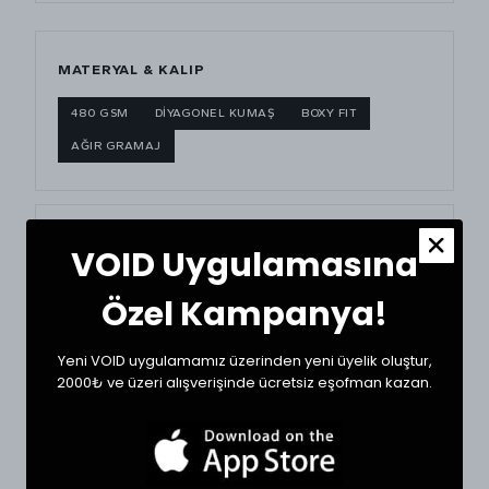
MATERYAL & KALIP
480 GSM
DİYAGONEL KUMAŞ
BOXY FIT
AĞIR GRAMAJ
BEDEN ÖLÇÜ TABLOSU
VOID Uygulamasına
BEDEN
GÖĞÜS (CM)
BOY (CM)
Özel Kampanya!
Small
71
63
Yeni VOID uygulamamız üzerinden yeni üyelik oluştur,
2000₺ ve üzeri alışverişinde ücretsiz eşofman kazan.
Medium
72
64
Large
75
67