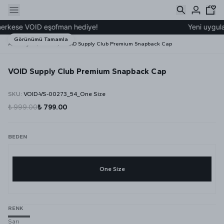
erkese VOID eşofman hediye!
Yeni uygulama
Görünümü Tamamla
Ana Sayfa
YENİ
VOID Supply Club Premium Snapback Cap
VOID Supply Club Premium Snapback Cap
SKU
:
VOID-VS-00273_54_One Size
₺ 999.00
₺ 799.00
BEDEN
One Size
RENK
Sarı