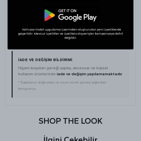
ŞAPKA ÖLÇÜ TABLOSU
BEDEN
KAFA ÇEVRESİ (CM)
AYARLANABİLİR
Yalnızca mobil uygulama üzerinden oluşturulan yeni üyeliklerde
geçerlidir. Mevcut üyelikler ve üyeliksiz alışverişler kampanyaya dahil
One Size
56 – 62
Hayır
değildir.
İADE VE DEĞIŞIM BILDIRIMI
Hijyen koşulları gereği şapka, aksesuar ve kişisel
kullanım ürünlerinde
iade ve değişim yapılamamaktadır.
* Şapkanızı doğrudan ve uzun süreli güneş ışığından
koruyunuz.
SHOP THE LOOK
İlgini Çekebilir