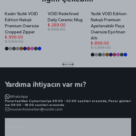
Kadın Yazlık VOID
VOID Redefined
Yazlık VOID Edition
V
Edition Nakışlı
Daily Ceramic Mug
Nakışlı Premium
P
₺ 269.00
Premium Oversize
Ayarlanabilir Paça
₺ 569.00
₺
Cropped Zipper
Oversize Eşofman
₺
₺ 999.00
Altı
₺ 1,199.00
₺ 899.00
₺ 1,399.00
Yardıma ihtiyacın var mı?
WhatsApp
Pazartesi’den Cumartesi’ye 09:00 - 02:00 saatleri arasında, Pazar günleri
ise 09:00 - 18:00 saatleri arasında.
musterihizmetleri@voidtr.com
Kurumsal