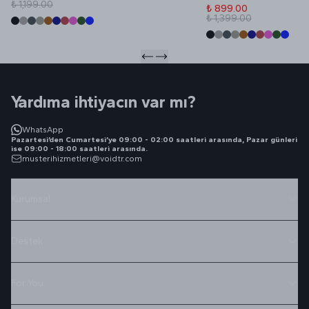
₺ 1,199.00
₺ 899.00
₺ 1,399.00
Yardıma ihtiyacın var mı?
WhatsApp
Pazartesi’den Cumartesi’ye 09:00 - 02:00 saatleri arasında, Pazar günleri
ise 09:00 - 18:00 saatleri arasında.
musterihizmetleri@voidtr.com
Kurumsal
Destek
For You