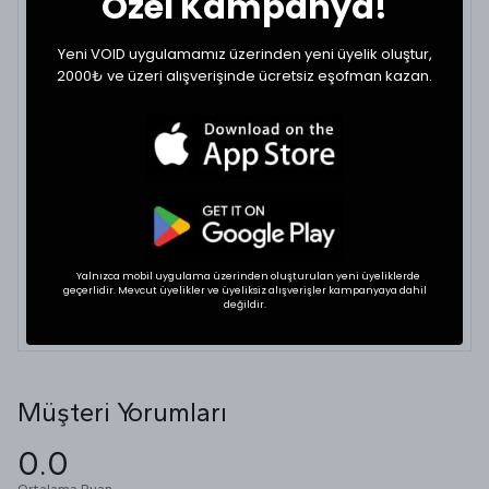
Özel Kampanya!
Large
67
65
Yeni VOID uygulamamız üzerinden yeni üyelik oluştur,
2000₺ ve üzeri alışverişinde ücretsiz eşofman kazan.
XLarge
70
66
BEDEN VE UYUMLULUK
Tekstil ürünlerinde beden seçimi modellere göre
değişkenlik gösterebilir. En doğru seçim için
dolabınızdaki favori bir ürününüzün ölçülerini alıp
karşılaştırabilirsiniz.
Yalnızca mobil uygulama üzerinden oluşturulan yeni üyeliklerde
geçerlidir. Mevcut üyelikler ve üyeliksiz alışverişler kampanyaya dahil
* Ölçülerde ±1 cm farklılık olabilir.
değildir.
Müşteri Yorumları
0.0