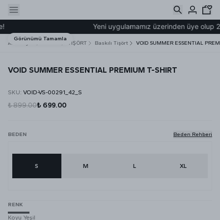
Yeni uygulamamız üzerinden üye olup 2000₺
Görünümü Tamamla
Ana Sayfa
ERKEK
TİŞÖRT
Baskılı Tişört
VOID SUMMER ESSENTIAL PREM
VOID SUMMER ESSENTIAL PREMIUM T-SHIRT
SKU
:
VOID-VS-00291_42_S
₺ 899.00
₺ 699.00
BEDEN
Beden Rehberi
S
M
L
XL
RENK
Koyu Yeşil