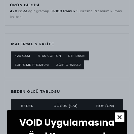
ÜRÜN BILGISI
420 GSM
ağır gramajlı,
%100 Pamuk
Supreme Premium kumaş
kalitesi.
MATERYAL & KALITE
420 GSM
%100 COTTON
DTF BASKI
SUPREME PREMIUM
AĞIR GRAMAJ
BEDEN ÖLÇÜ TABLOSU
BEDEN
GÖĞÜS (CM)
BOY (CM)
VOID Uygulamasına
Small
62
62
Medium
64
64