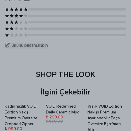
Ortalama Puan
ÜRÜNÜ DEĞERLENDIR
SHOP THE LOOK
İlgini Çekebilir
Kadın Yazlık VOID
VOID Redefined
Yazlık VOID Edition
V
Edition Nakışlı
Daily Ceramic Mug
Nakışlı Premium
P
₺ 269.00
Premium Oversize
Ayarlanabilir Paça
₺ 569.00
₺
Cropped Zipper
Oversize Eşofman
₺
₺ 999.00
Altı