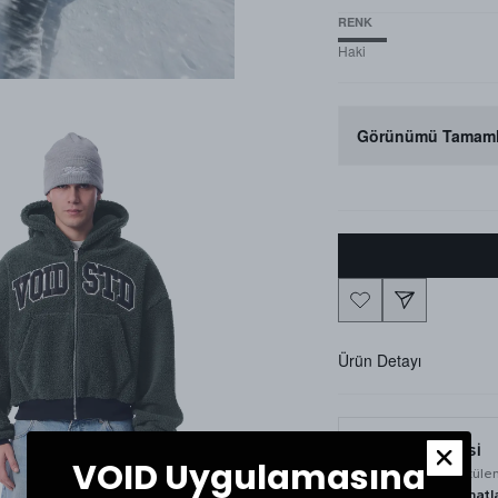
RENK
Haki
Görünümü Tamaml
Ürün Detayı
BAKIM ÖNERİSİ
VOID Uygulamasına
Ürün yıkama ve ütüle
etiketindeki talimatl