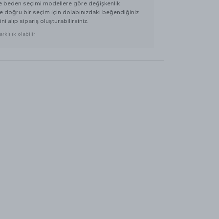
de beden seçimi modellere göre değişkenlik
 de doğru bir seçim için dolabınızdaki beğendiğiniz
ni alıp sipariş oluşturabilirsiniz.
klılık olabilir.