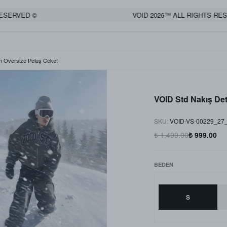
ERVED ©
VOID 2026™ ALL RIGHTS RESER
m Oversize Peluş Ceket
VOID Std Nakış Det
SKU
:
VOID-VS-00229_27
₺ 1,499.00
₺ 999.00
BEDEN
S