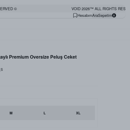
VED ©
VOID 2026™ ALL RIGHTS RESERVE
Hesabım
Ara
Sepetim
0
aylı Premium Oversize Peluş Ceket
_S
M
L
XL