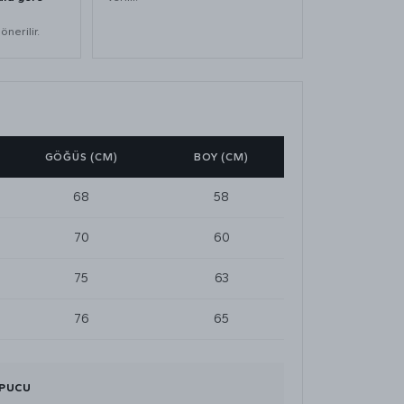
nerilir.
GÖĞÜS (CM)
BOY (CM)
68
58
70
60
75
63
76
65
İPUCU