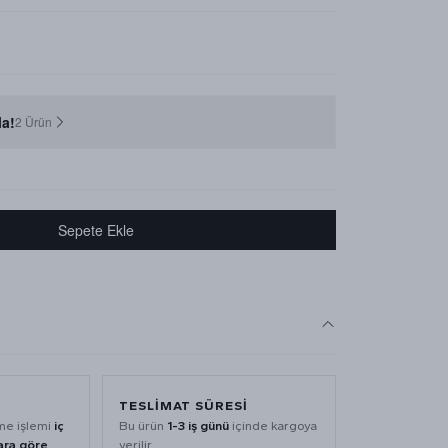
a!
2 Ürün
Sepete Ekle
TESLİMAT SÜRESİ
me işlemi
iç
Bu ürün
1-3 iş günü
içinde kargoya
ara göre
verilir.