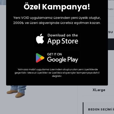
Özel Kampanya!
yapılmalıdır.
Kurutma yapılmaması ö
Yeni VOID uygulamamız üzerinden yeni üyelik oluştur,
2000₺ ve üzeri alışverişinde ücretsiz eşofman kazan.
BEDEN TABLOSU
BEDEN
Small
Medium
Yalnızca mobil uygulama üzerinden oluşturulan yeni üyeliklerde
geçerlidir. Mevcut üyelikler ve üyeliksiz alışverişler kampanyaya dahil
değildir.
Large
XLarge
BEDEN SEÇİMİ 