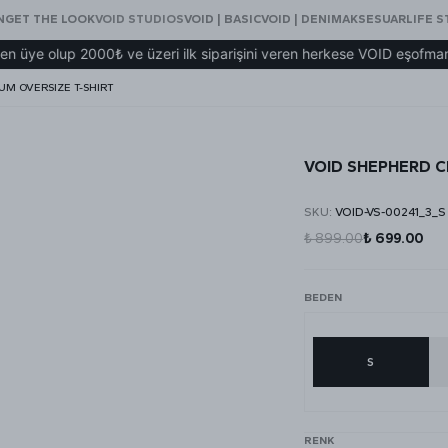
N
GET THE LOOK
VOID STUDIOS
VOID | BASIC
VOID | DENIM
AKSESUAR
LIFE S
up 2000₺ ve üzeri ilk siparişini veren herkese VOID eşofman hediye
UM OVERSIZE T-SHIRT
VOID SHEPHERD C
SKU
:
VOID-VS-00241_3_S
₺ 899.00
₺ 699.00
BEDEN
S
RENK