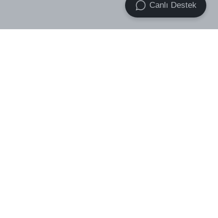
Canlı Destek
VOID Premium Essential Socks
VOID Premium Heavyweight
3-Pack
Basic Oversize Tişört
₺ 439.00
₺ 499.00
₺ 759.00