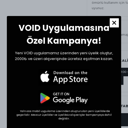
ömürlü kullanım için t
uyunuz.
VOID Uygulamasına
ÜRÜN BILGISI
420 GSM
ağır gramaj
Özel Kampanya!
Yeni VOID uygulamamız üzerinden yeni üyelik oluştur,
2000₺ ve üzeri alışverişinde ücretsiz eşofman kazan.
MATERYAL & KAL
420 GSM
%100
AĞIR GRAMAJ
BEDEN ÖLÇÜ TA
Yalnızca mobil uygulama üzerinden oluşturulan yeni üyeliklerde
geçerlidir. Mevcut üyelikler ve üyeliksiz alışverişler kampanyaya dahil
değildir.
BEDEN