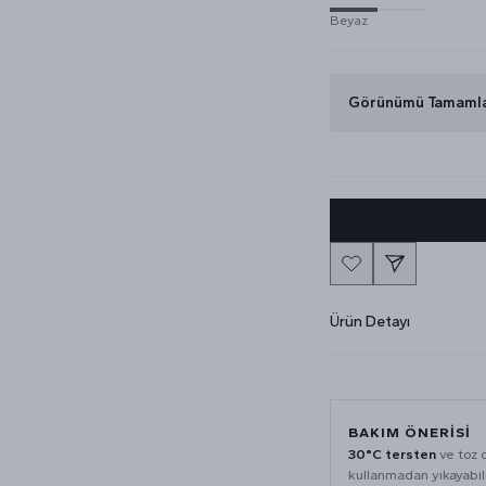
Beyaz
Görünümü Tamaml
Ürün Detayı
BAKIM ÖNERISI
30°C tersten
ve toz 
kullanmadan yıkayabili