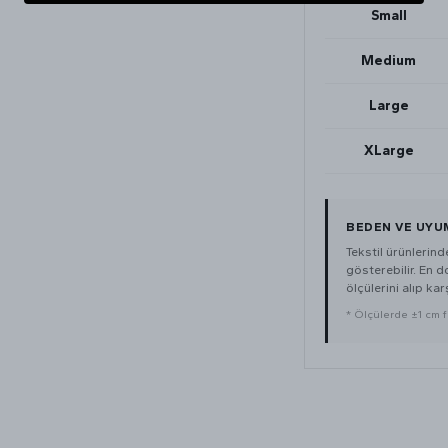
Small
Medium
Large
XLarge
BEDEN VE UYU
Tekstil ürünlerin
gösterebilir. En 
ölçülerini alıp karş
* Ölçülerde ±1 cm far