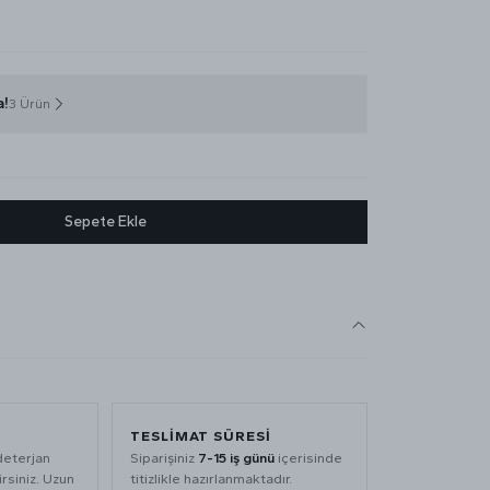
a!
3 Ürün
Sepete Ekle
TESLIMAT SÜRESI
deterjan
Siparişiniz
7-15 iş günü
içerisinde
rsiniz. Uzun
titizlikle hazırlanmaktadır.