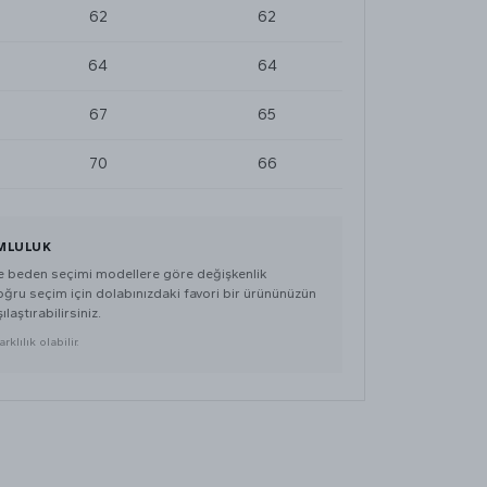
62
62
64
64
67
65
70
66
MLULUK
de beden seçimi modellere göre değişkenlik
doğru seçim için dolabınızdaki favori bir ürününüzün
ılaştırabilirsiniz.
klılık olabilir.