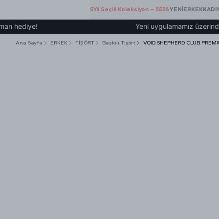
5.Yıl Seçili Koleksiyon – 555₺
YENİ
ERKEK
KADI
iye!
Yeni uygulamamız üzerinden üye ol
Ana Sayfa
ERKEK
TİŞÖRT
Baskılı Tişört
VOID SHEPHERD CLUB PREMI