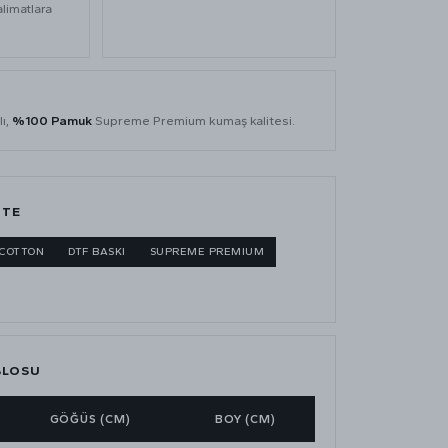
alimatlara
lı,
%100 Pamuk
Supreme Premium kumaş kalitesi.
ITE
 COTTON
DTF BASKI
SUPREME PREMIUM
BLOSU
GÖĞÜS (CM)
BOY (CM)