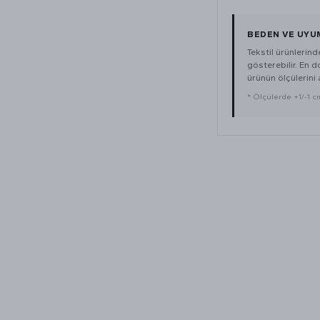
BEDEN VE UYU
Tekstil ürünlerin
gösterebilir. En 
ürünün ölçülerini a
* Ölçülerde +1/-1 cm 