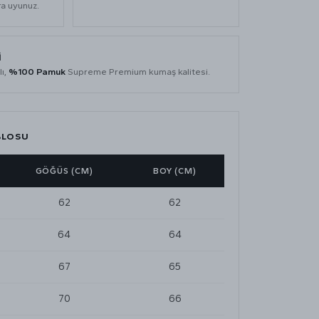
ra uyunuz.
İ
lı,
%100 Pamuk
Supreme Premium kumaş kalitesi.
BLOSU
GÖĞÜS (CM)
BOY (CM)
62
62
64
64
67
65
70
66