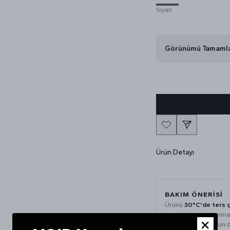
Siyah
Görünümü Tamaml
Ürün Detayı
BAKIM ÖNERİSİ
Ürünü
30°C'de ters 
toz deterjan kullanm
yıkayabilirsiniz. Uzun