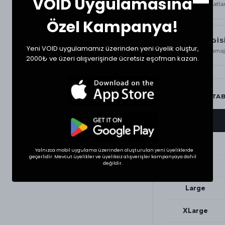
VOID Uygulamasına
kullanım için talimatla
Özel Kampanya!
MATERYAL BİLGİS
Yeni VOID uygulamamız üzerinden yeni üyelik oluştur,
420 GSM
ağır gramaj
2000₺ ve üzeri alışverişinde ücretsiz eşofman kazan.
BEDEN ÖLÇÜ TA
BEDEN
Small
Yalnızca mobil uygulama üzerinden oluşturulan yeni üyeliklerde
geçerlidir. Mevcut üyelikler ve üyeliksiz alışverişler kampanyaya dahil
değildir.
Medium
Large
XLarge