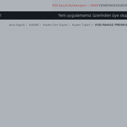
5.Yıl Seçili Koleksiyon – 555₺
YENİ
ERKEK
KADI
Yeni uygulamamız üzerinden üye olup 2000₺ v
Ana Sayfa
KADIN
Kadın Üst Giyim
Kadın Tişört
VOID RANGE PREMIUM