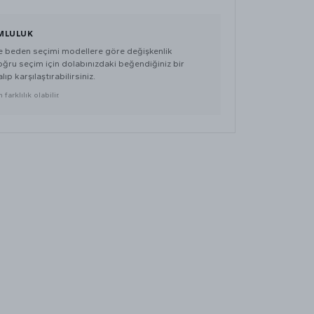
MLULUK
de beden seçimi modellere göre değişkenlik
doğru seçim için dolabınızdaki beğendiğiniz bir
lıp karşılaştırabilirsiniz.
farklılık olabilir.