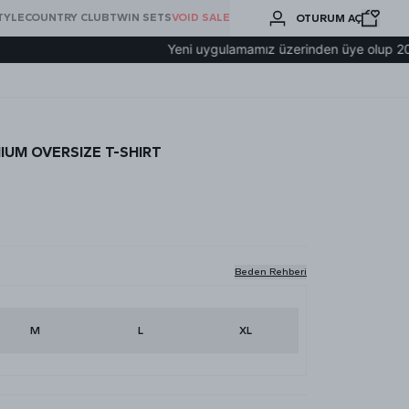
BURADA
TYLE
COUNTRY CLUB
TWIN SETS
VOID SALE
OTURUM AÇ
ARA
Yeni uygulamamız üzerinden üye olup 2000₺ ve ü
IUM OVERSIZE T-SHIRT
Beden Rehberi
M
L
XL