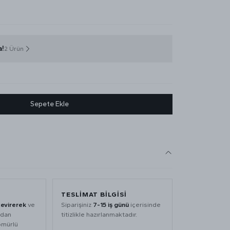
a!
2 Ürün
Sepete Ekle
TESLİMAT BİLGİSİ
çevirerek
ve
Siparişiniz
7-15 iş günü
içerisinde
adan
titizlikle hazırlanmaktadır.
 ömürlü