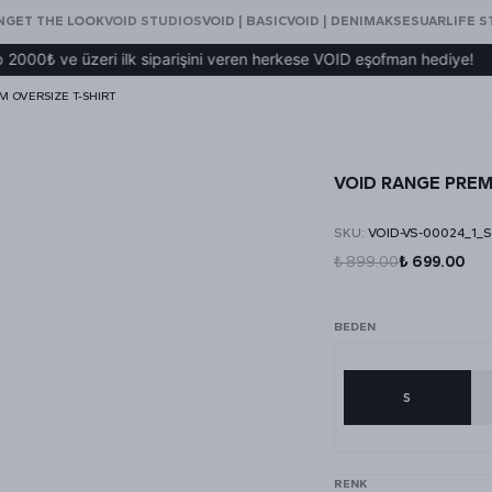
N
GET THE LOOK
VOID STUDIOS
VOID | BASIC
VOID | DENIM
AKSESUAR
LIFE S
e üzeri ilk siparişini veren herkese VOID eşofman hediye!
 OVERSIZE T-SHIRT
VOID RANGE PREM
SKU
:
VOID-VS-00024_1_S
₺ 899.00
₺ 699.00
BEDEN
S
RENK