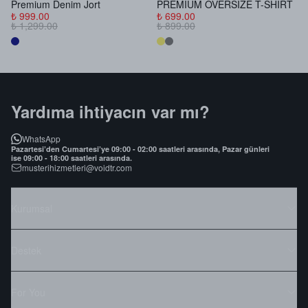
Premium Denim Jort
PREMIUM OVERSIZE T-SHIRT
B
₺ 999.00
₺ 699.00
₺
₺ 1,299.00
₺ 899.00
₺
Yardıma ihtiyacın var mı?
WhatsApp
Pazartesi’den Cumartesi’ye 09:00 - 02:00 saatleri arasında, Pazar günleri
ise 09:00 - 18:00 saatleri arasında.
musterihizmetleri@voidtr.com
Kurumsal
Destek
For You