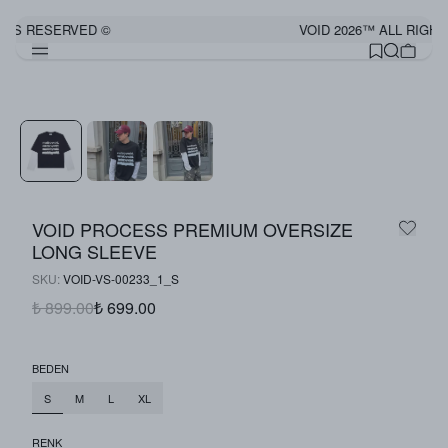
HTS RESERVED ©
VOID 2026™ ALL RIGHT
Görünümü Tamamla
VOID PROCESS PREMIUM OVERSIZE
LONG SLEEVE
SKU
:
VOID-VS-00233_1_S
₺ 899.00
₺ 699.00
BEDEN
S
M
L
XL
RENK