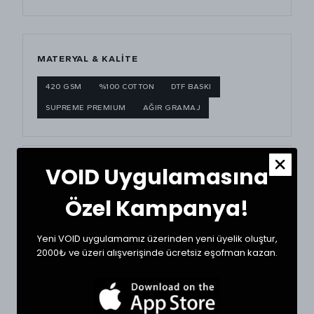
MATERYAL & KALITE
420 GSM
%100 COTTON
DTF BASKI
SUPREME PREMIUM
AĞIR GRAMAJ
VOID Uygulamasına
BEDEN ÖLÇÜ TABLOSU
Özel Kampanya!
BEDEN
GÖĞÜS (CM)
BOY (CM)
Small
62
62
Yeni VOID uygulamamız üzerinden yeni üyelik oluştur,
2000₺ ve üzeri alışverişinde ücretsiz eşofman kazan.
Medium
64
64
Large
67
65