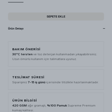
SEPETE EKLE
Ürün Detayı
BAKIM ÖNERISI
30°C tersten
ve toz deterjan kullanmadan yıkayabilirsiniz.
Uzun ömürlü kullanım için talimatlara uyunuz.
TESLIMAT SÜRESI
Siparişiniz
7-15 iş günü
içerisinde titizlikle hazırlanmaktadır.
ÜRÜN BILGISI
420 GSM
ağır gramajlı,
%100 Pamuk
Supreme Premium
kumaş kalitesi.