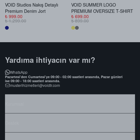
VOID Studios Nakış Detaylı
VOID SUMMER LOGO
V
Premium Denim Jort
PREMIUM OVERSIZE T-SHIRT
B
₺ 999.00
₺ 699.00
₺
₺ 1,299.00
₺ 899.00
₺
Yardıma ihtiyacın var mı?
WhatsApp
Pazartesi’den Cumartesi’ye 09:00 - 02:00 saatleri arasında, Pazar günleri
ise 09:00 - 18:00 saatleri arasında.
musterihizmetleri@voidtr.com
Kurumsal
Destek