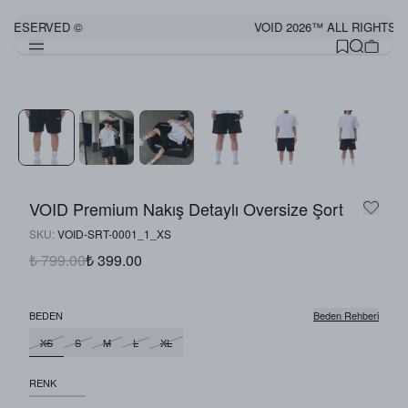
 RESERVED ©
VOID 2026™ ALL RIGHTS R
VOID Premium Nakış Detaylı Oversize Şort
SKU
:
VOID-SRT-0001_1_XS
₺ 799.00
₺ 399.00
BEDEN
Beden Rehberi
XS
S
M
L
XL
RENK