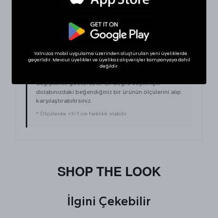
Large
38
50
XLarge
40
52
Yalnızca mobil uygulama üzerinden oluşturulan yeni üyeliklerde
geçerlidir. Mevcut üyelikler ve üyeliksiz alışverişler kampanyaya dahil
BEDEN VE UYUMLULUK
değildir.
Tekstil ürünlerinde beden seçimi modellere göre
değişkenlik gösterebilir. En doğru seçim için
dolabınızdaki beğendiğiniz bir ürünün ölçülerini alıp
karşılaştırabilirsiniz.
* Ölçülerde +1/-1 cm farklılık olabilir.
SHOP THE LOOK
İlgini Çekebilir