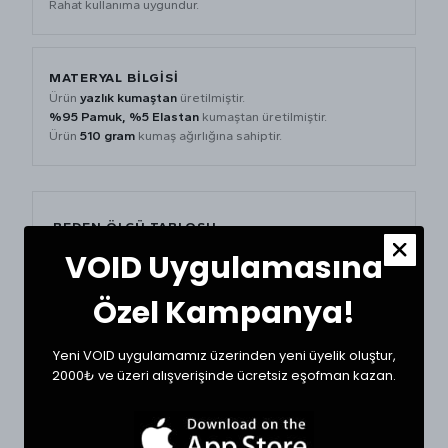
Rahat kullanıma uygundur.
MATERYAL BİLGİSİ
Ürün
yazlık kumaştan
üretilmiştir.
%95 Pamuk, %5 Elastan
kumaştan üretilmiştir.
Ürün
510 gram
kumaş ağırlığına sahiptir.
BEDEN ÖLÇÜ TABLOSU
VOID Uygulamasına
BEDEN
BEL (CM)
BOY (CM)
Özel Kampanya!
XSmall
32
48
Yeni VOID uygulamamız üzerinden yeni üyelik oluştur,
Small
34
48
2000₺ ve üzeri alışverişinde ücretsiz eşofman kazan.
Medium
36
50