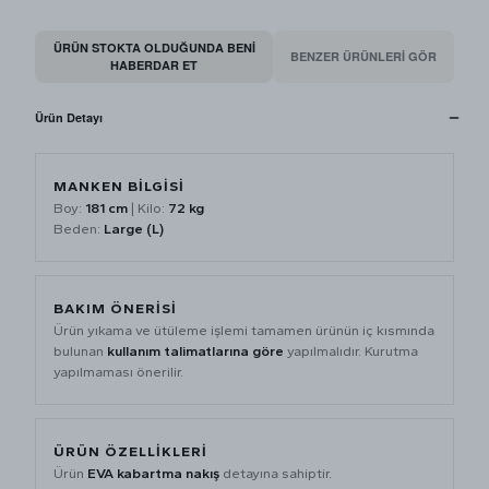
ÜRÜN STOKTA OLDUĞUNDA BENI
BENZER ÜRÜNLERİ GÖR
HABERDAR ET
Ürün Detayı
MANKEN BİLGİSİ
Boy:
181 cm
| Kilo:
72 kg
Beden:
Large (L)
BAKIM ÖNERİSİ
Ürün yıkama ve ütüleme işlemi tamamen ürünün iç kısmında
bulunan
kullanım talimatlarına göre
yapılmalıdır. Kurutma
yapılmaması önerilir.
ÜRÜN ÖZELLİKLERİ
Ürün
EVA kabartma nakış
detayına sahiptir.