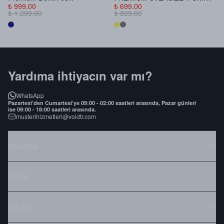
₺ 999.00
₺ 699.00
₺
₺ 1,299.00
₺ 899.00
₺
Yardıma ihtiyacın var mı?
WhatsApp
Pazartesi’den Cumartesi’ye 09:00 - 02:00 saatleri arasında, Pazar günleri
ise 09:00 - 18:00 saatleri arasında.
musterihizmetleri@voidtr.com
Kurumsal
Destek
For You