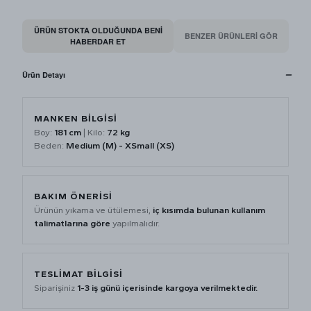
ÜRÜN STOKTA OLDUĞUNDA BENI
BENZER ÜRÜNLERİ GÖR
HABERDAR ET
Ürün Detayı
MANKEN BİLGİSİ
Boy:
181 cm
| Kilo:
72 kg
Beden:
Medium (M) - XSmall (XS)
BAKIM ÖNERİSİ
Ürünün yıkama ve ütülemesi,
iç kısımda bulunan kullanım
talimatlarına göre
yapılmalıdır.
TESLİMAT BİLGİSİ
Siparişiniz
1-3 iş günü içerisinde kargoya verilmektedir.