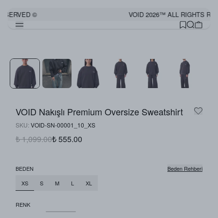
RESERVED ©
VOID 2026™ ALL RIGHTS RE
VOID Nakışlı Premium Oversize Sweatshirt
SKU
:
VOID-SN-00001_10_XS
₺ 1,099.00
₺ 555.00
BEDEN
Beden Rehberi
XS
S
M
L
XL
RENK