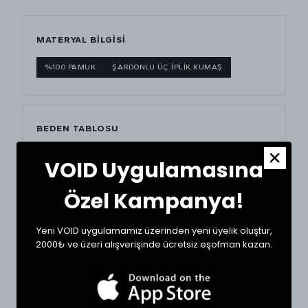
MATERYAL BİLGİSİ
%100 PAMUK
ŞARDONLU ÜÇ İPLİK KUMAŞ
BEDEN TABLOSU
VOID Uygulamasına
BEDEN
GÖĞÜS (CM)
BOY (CM)
XSmall
60
68
Özel Kampanya!
Small
62
69
Yeni VOID uygulamamız üzerinden yeni üyelik oluştur,
2000₺ ve üzeri alışverişinde ücretsiz eşofman kazan.
Medium
63
71
Large
66
73