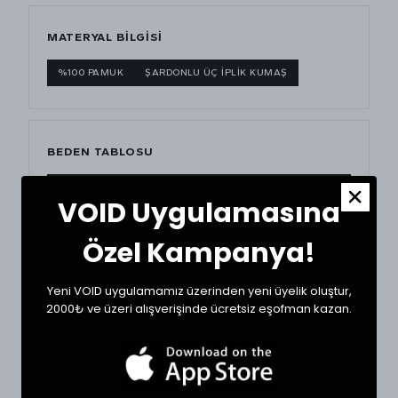
MATERYAL BİLGİSİ
%100 PAMUK
ŞARDONLU ÜÇ İPLİK KUMAŞ
BEDEN TABLOSU
BEDEN
GÖĞÜS (CM)
BOY (CM)
VOID Uygulamasına
XSmall
58
66
Özel Kampanya!
Small
59
68
Yeni VOID uygulamamız üzerinden yeni üyelik oluştur,
2000₺ ve üzeri alışverişinde ücretsiz eşofman kazan.
Medium
63
70
Large
65
72
XLarge
67
74