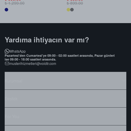
₺ 1,299.00
₺ 899.00
₺
Yardıma ihtiyacın var mı?
WhatsApp
Pazartesi’den Cumartesi’ye 09:00 - 02:00 saatleri arasında, Pazar günleri
ise 09:00 - 18:00 saatleri arasında.
musterihizmetleri@voidtr.com
Kurumsal
Destek
For You