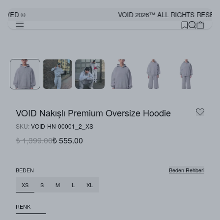
ERVED ©
VOID 2026™ ALL RIGHTS RESER
Görünümü Tamamla
VOID Nakışlı Premium Oversize Hoodie
SKU
:
VOID-HN-00001_2_XS
₺ 1,399.00
₺ 555.00
BEDEN
Beden Rehberi
XS
S
M
L
XL
RENK