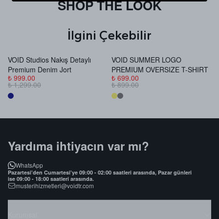
SHOP THE LOOK
İlgini Çekebilir
VOID Studios Nakış Detaylı
VOID SUMMER LOGO
V
Premium Denim Jort
PREMIUM OVERSIZE T-SHIRT
B
₺ 999.00
₺ 699.00
₺
₺ 1,299.00
₺ 899.00
₺
Yardıma ihtiyacın var mı?
WhatsApp
Pazartesi’den Cumartesi’ye 09:00 - 02:00 saatleri arasında, Pazar günleri
ise 09:00 - 18:00 saatleri arasında.
musterihizmetleri@voidtr.com
Kurumsal