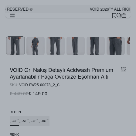
HTS RESERVED ©
VOID 2026™ ALL RIGHT
VOID Gri Nakış Detaylı Acidwash Premium
Ayarlanabilir Paça Oversize Eşofman Altı
SKU
:
VOID-FW25-00078_2_S
₺ 449.00
₺ 149.00
BEDEN
S
M
L
XL
RENK