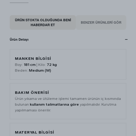
ÜRÜN STOKTA OLDUĞUNDA BENI
BENZER ÜRÜNLERİ GÖR
HABERDAR ET
Ürün Detayı
MANKEN BİLGİSİ
Boy:
181 cm
| Kilo:
72 kg
Beden:
Medium (M)
BAKIM ÖNERİSİ
Ürün yıkama ve ütüleme işlemi tamamen ürünün iç kısmında
bulunan
kullanım talimatlarına göre
yapılmalıdır. Kurutma
yapılmaması önerilir.
MATERYAL BİLGİSİ